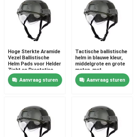
Over ons
Fabriekstocht
Hoge Sterkte Aramide
Tactische ballistische
Kwaliteitscontrole
Vezel Ballistische
helm in blauwe kleur,
Helm Pads voor Helder
middelgrote en grote
Zicht en Prestaties
maten, met
Nieuws
waterdichte
Aanvraag sturen
Aanvraag sturen
eigenschap
Vraag een offerte
Militaire Tactische Slijtage
Militair tactisch kogelvrij vest