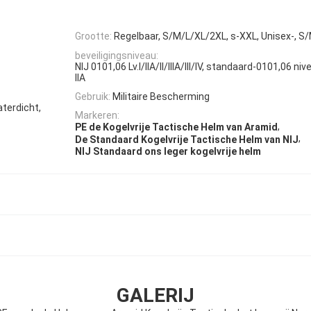
Grootte:
Regelbaar, S/M/L/XL/2XL, s-XXL, Unisex-, S
beveiligingsniveau:
NIJ 0101,06 Lv.I/IIA/II/IIIA/III/IV, standaard-0101,06 niveau 
IIA
Gebruik:
Militaire Bescherming
aterdicht,
Markeren:
,
PE de Kogelvrije Tactische Helm van Aramid
,
De Standaard Kogelvrije Tactische Helm van NIJ
NIJ Standaard ons leger kogelvrije helm
GALERIJ