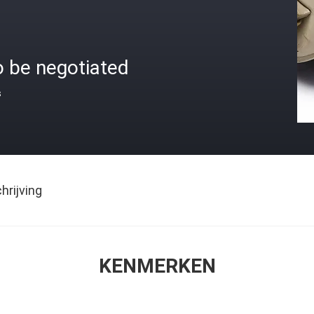
o be negotiated
s
rijving
KENMERKEN