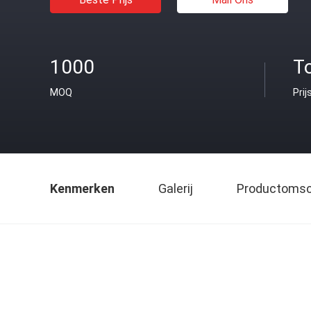
1000
T
MOQ
Prij
Kenmerken
Galerij
Productomsch