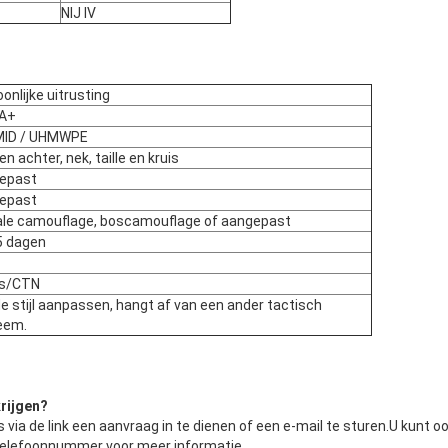
NIJ IV
onlijke uitrusting
IA+
ID / UHMWPE
en achter, nek, taille en kruis
epast
epast
tale camouflage, boscamouflage of aangepast
5 dagen
ks/CTN
e stijl aanpassen, hangt af van een ander tactisch
eem.
rijgen
?
 via de link een aanvraag in te dienen of een e-mail te sturen.U kunt o
elefoonnummer voor meer informatie.