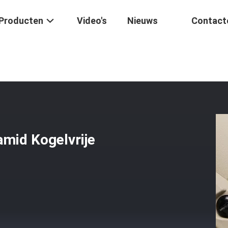
Producten
Video's
Nieuws
Contact
 De De Helmv.s. Van Aramid Kogelvrije Tactische Het Legernij Norm
amid Kogelvrije