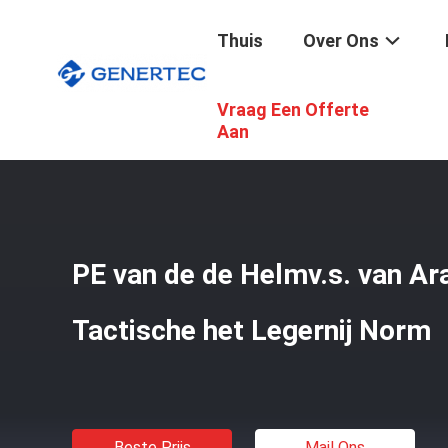
Thuis
Over Ons
Vraag Een Offerte
Thuis
/
Producten
/
Tactische Ballistische Helm
/
PE Van
Aan
PE van de de Helmv.s. van Ar
Tactische het Legernij Norm
Beste Prijs
Mail Ons