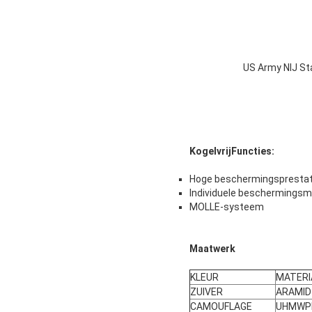
US Army NIJ Sta
Kogelvrij
Functies:
Hoge beschermingsprestat
Individuele beschermingsm
MOLLE-systeem
Maatwerk
KLEUR
MATERI
ZUIVER
ARAMID
CAMOUFLAGE
UHMWP