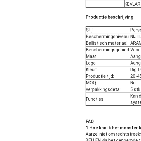
KEVLAR
Productie beschrijving
Stijl:
Perso
Beschermingsniveau:
NIJ II
Ballistisch materiaal:
ARAM
Beschermingsgebied:
Voor 
Maat:
Aang
Logo:
Aang
Kleur:
Digi
Productie tijd:
20-4
MOQ:
Nul
verpakkingsdetail:
5 st
Kan d
Functies:
syst
FAQ
1.
Hoe kan ik het monster k
Aarzel niet om rechtstreeks
BELLEN via het genoemde t