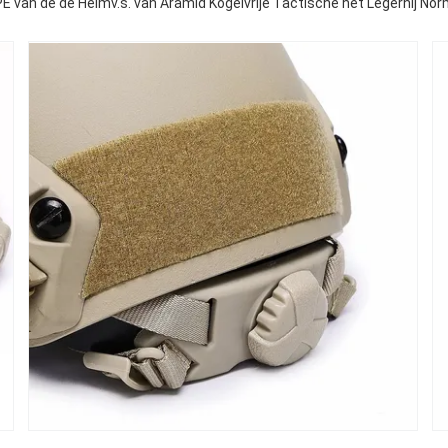
E van de de Helmv.s. van Aramid Kogelvrije Tactische het Legernij No