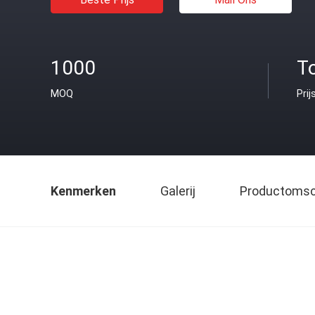
1000
T
MOQ
Prij
Kenmerken
Galerij
Productomsch