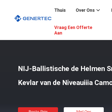
Thuis
Over Ons
Vraag Een Offerte
Thuis
/
Producten
/
Tactische Ballistische Helm
/
NIJ-Ba
Aan
NIJ-Ballistische de Helmen Sn
Kevlar van de Niveauiiia Cam
Beste Prijs
Mail Ons