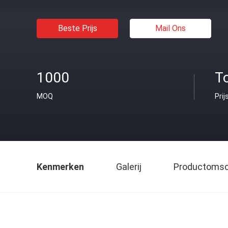
Beste Prijs
Mail Ons
1000
T
MOQ
Prij
Kenmerken
Galerij
Productomsch