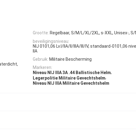
Grootte:
Regelbaar, S/M/L/XL/2XL, s-XXL, Unisex-, S
beveiligingsniveau:
NIJ 0101,06 Lv.I/IIA/II/IIIA/III/IV, standaard-0101,06 niveau 
IIA
Gebruik:
Militaire Bescherming
aterdicht,
Markeren:
,
Niveau NIJ IIIA 3A .44 Ballistische Helm
,
Legerpolitie Militaire Gevechtshelm
Niveau NIJ IIIA Militaire Gevechtshelm