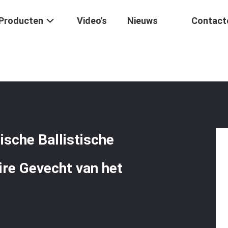
Producten
Video's
Nieuws
Contact
 NIJ IIIA 3A .44 De Tactische Ballistische Helm Van Het De Politie Mili
ische Ballistische
aire Gevecht van het