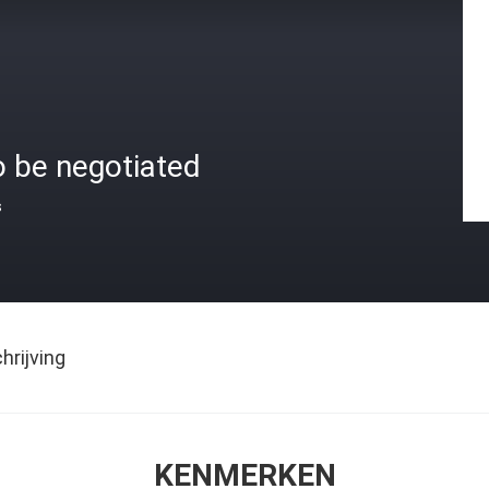
o be negotiated
s
rijving
KENMERKEN