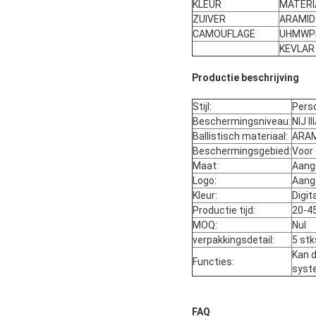
KLEUR
MATERI
ZUIVER
ARAMID
CAMOUFLAGE
UHMWP
KEVLAR
Productie beschrijving
Stijl:
Perso
Beschermingsniveau:
NIJ II
Ballistisch materiaal:
ARAM
Beschermingsgebied:
Voor 
Maat:
Aang
Logo:
Aang
Kleur:
Digi
Productie tijd:
20-4
MOQ:
Nul
verpakkingsdetail:
5 st
Kan d
Functies:
syst
FAQ