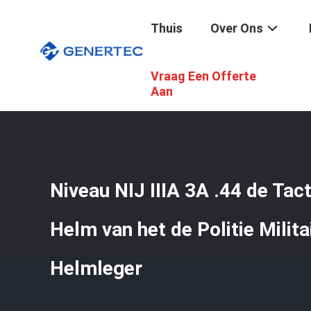
Thuis
Over Ons
Vraag Een Offerte
Thuis
/
Producten
/
Tactische Ballistische Helm
/
Niveau
Aan
Niveau NIJ IIIA 3A .44 de Tact
Helm van het de Politie Milit
Helmleger