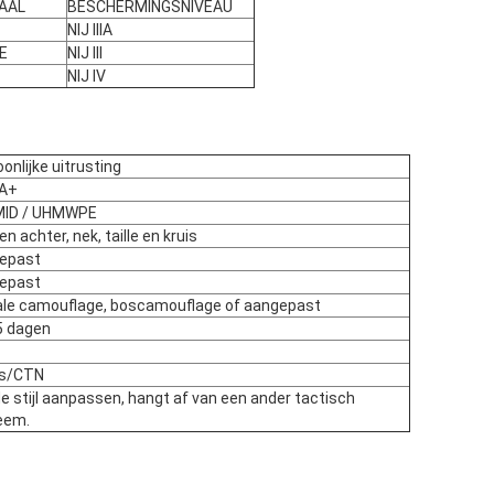
AAL
BESCHERMINGSNIVEAU
NIJ IIIA
E
NIJ III
NIJ IV
onlijke uitrusting
IA+
ID / UHMWPE
en achter, nek, taille en kruis
epast
epast
tale camouflage, boscamouflage of aangepast
5 dagen
ks/CTN
e stijl aanpassen, hangt af van een ander tactisch
eem.