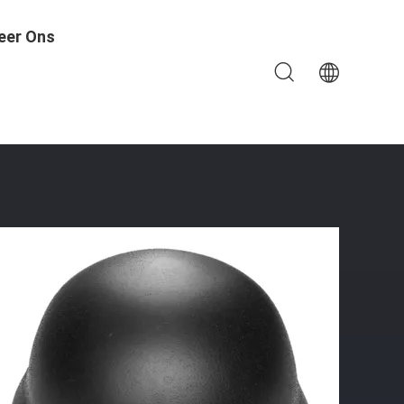
eer Ons
taire Gevecht Van Het Helmleger