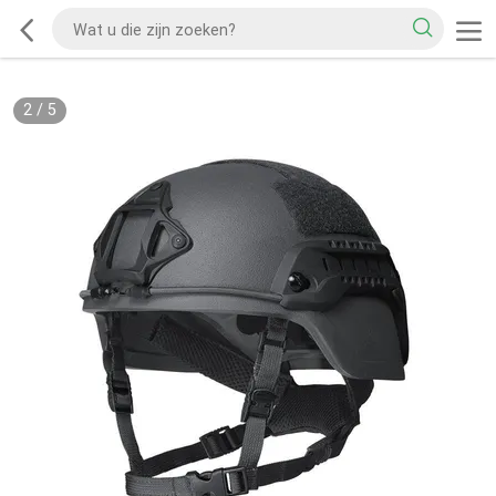
2
/
5