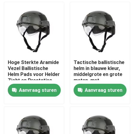
Over ons
Fabriekstocht
Kwaliteitscontrole
Hoge Sterkte Aramide
Tactische ballistische
Vezel Ballistische
helm in blauwe kleur,
Nieuws
Helm Pads voor Helder
middelgrote en grote
Zicht en Prestaties
maten, met
waterdichte
Aanvraag sturen
Aanvraag sturen
eigenschap
Vraag een offerte
Militaire Tactische Slijtage
Militair tactisch kogelvrij vest