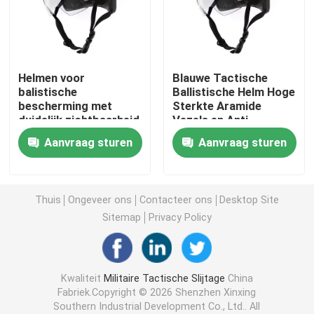
Tactische Ballistische Helm
Helmen voor
Blauwe Tactische
Militaire Ballistische Platen
balistische
Ballistische Helm Hoge
bescherming met
Sterkte Aramide
duidelijk zichtbaarheid
Vezels en Anti-
Kogelvrij Materiaal
voor klantvereisten
Splinter voor
Aanvraag sturen
Aanvraag sturen
Topbescherming
Militaire Tactische Rugzak
Thuis
Ongeveer ons
Contacteer ons
Desktop Site
Tactisch Openluchttoestel
Sitemap
Privacy Policy
Gevechts Tactische Laarzen
Kwaliteit
Militaire Tactische Slijtage
China
Fabriek.Copyright © 2026 Shenzhen Xinxing
Gevechts Tactisch Vest
Southern Industrial Development Co., Ltd.. All