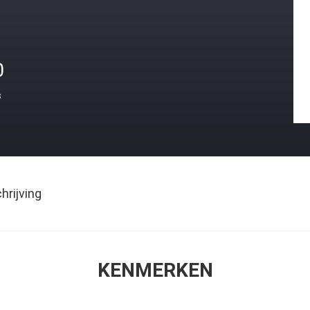
0
s
rijving
KENMERKEN