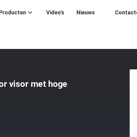
Producten
Video's
Nieuws
Contact
stische Gevechtshelm Voor Visor Met Hoge Bescherming Ja Kogelvrije 
or visor met hoge