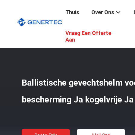
Thuis
Over Ons
Vraag Een Offerte
Thuis
/
Producten
/
Tactische Ballistische Helm
/
Balli
Aan
Ballistische gevechtshelm vo
bescherming Ja kogelvrije Ja