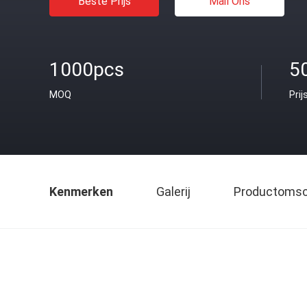
Beste Prijs
Mail Ons
1000pcs
5
MOQ
Prij
Kenmerken
Galerij
Productomsch