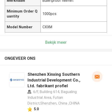
Merknaam
Bulletproof helmet
Minimum Order Q
1000pcs
uantity
Model Number
CXXM
Bekijk meer
ONGEVEER ONS
Shenzhen Xinxing Southern
Industrial Development Co.,
Ltd. fabrikant profiel
6/F, Building 614, Bagualing
Industrial Area, Futian
District,Shenzhen, China ,CHINA
5.0