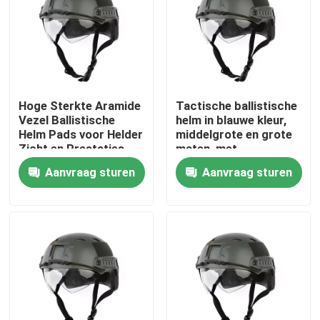
Over ons
Fabriekstocht
Hoge Sterkte Aramide
Tactische ballistische
Vezel Ballistische
helm in blauwe kleur,
Kwaliteitscontrole
Helm Pads voor Helder
middelgrote en grote
Zicht en Prestaties
maten, met
waterdichte
Aanvraag sturen
Aanvraag sturen
Nieuws
eigenschap
Vraag een offerte
Militaire Tactische Slijtage
Militair tactisch kogelvrij vest