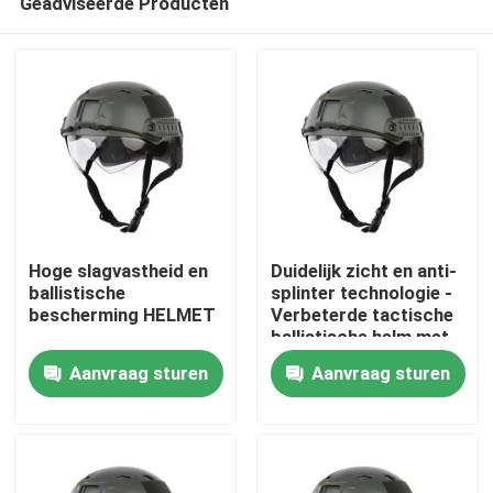
Geadviseerde Producten
Hoge slagvastheid en
Duidelijk zicht en anti-
ballistische
splinter technologie -
bescherming HELMET
Verbeterde tactische
ballistische helm met
Thuis
ventilatie
Aanvraag sturen
Aanvraag sturen
Producten
Video's