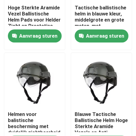
Hoge Sterkte Aramide
Tactische ballistische
Vezel Ballistische
helm in blauwe kleur,
Over ons
Helm Pads voor Helder
middelgrote en grote
Zicht en Prestaties
maten, met
waterdichte
Aanvraag sturen
Aanvraag sturen
Fabriekstocht
eigenschap
Kwaliteitscontrole
Nieuws
Vraag een offerte
Militaire Tactische Slijtage
Helmen voor
Blauwe Tactische
balistische
Ballistische Helm Hoge
bescherming met
Sterkte Aramide
duidelijk zichtbaarheid
Vezels en Anti-
Militair tactisch kogelvrij vest