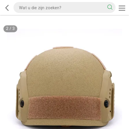
2
/
3