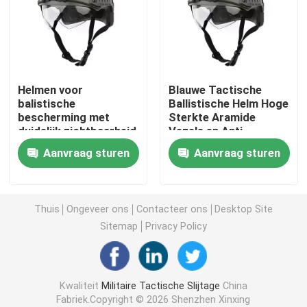
Tactische Ballistische Helm
Militaire Ballistische Platen
Helmen voor
Blauwe Tactische
balistische
Ballistische Helm Hoge
bescherming met
Sterkte Aramide
Kogelvrij Materiaal
duidelijk zichtbaarheid
Vezels en Anti-
voor klantvereisten
Splinter voor
Aanvraag sturen
Aanvraag sturen
Topbescherming
Militaire Tactische Rugzak
Tactisch Openluchttoestel
Thuis
Ongeveer ons
Contacteer ons
Desktop Site
Sitemap
Privacy Policy
Gevechts Tactische Laarzen
Kwaliteit
Militaire Tactische Slijtage
China
Gevechts Tactisch Vest
Fabriek.Copyright © 2026 Shenzhen Xinxing