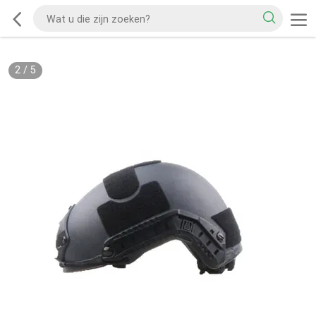
2
/
5