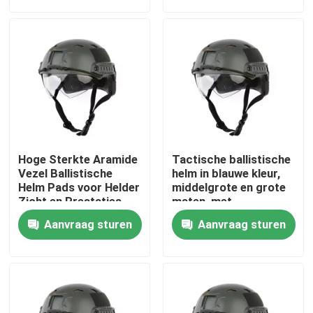
Over ons
Fabriekstocht
Kwaliteitscontrole
Hoge Sterkte Aramide
Tactische ballistische
Nieuws
Vezel Ballistische
helm in blauwe kleur,
Helm Pads voor Helder
middelgrote en grote
Zicht en Prestaties
maten, met
waterdichte
Vraag een offerte
Aanvraag sturen
Aanvraag sturen
eigenschap
Militaire Tactische Slijtage
Militair tactisch kogelvrij vest