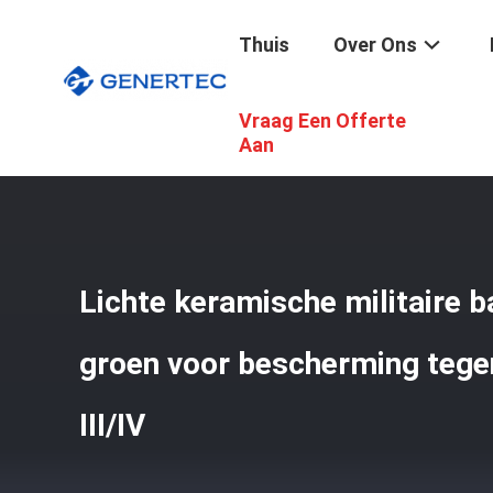
Thuis
Over Ons
Vraag Een Offerte
Thuis
/
Producten
/
Militaire Ballistische Platen
/
Lichte 
Aan
Lichte keramische militaire ba
groen voor bescherming tege
III/IV