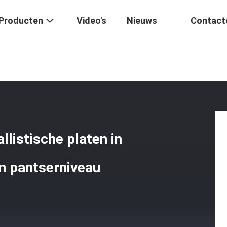
Producten
Video's
Nieuws
Contact
Keramische Militaire Ballistische Platen In Groen Voor Bescherming Te
llistische platen in
n pantserniveau