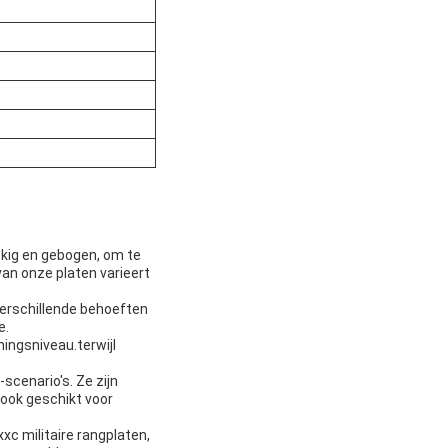
ekig en gebogen, om te
an onze platen varieert
verschillende behoeften
e.
mingsniveau.terwijl
cenario's. Ze zijn
 ook geschikt voor
c militaire rangplaten,