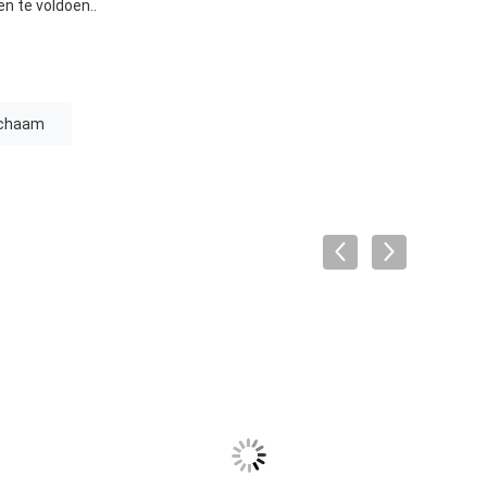
n te voldoen..
lichaam