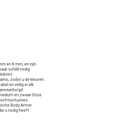
7 mm en 8 mm, en zijn
waar schild nodig
liteit.
camo, zodat u de kleuren
el en veilig in elk
 gewaarborgd.
t, medium en zwaar.Onze
vechtssituaties.
tische Body Armor
ie u nodig heeft