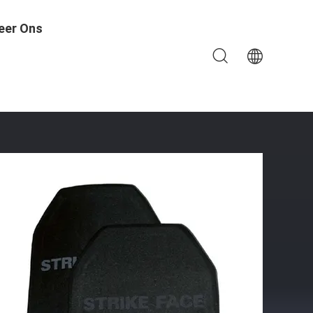
eer Ons
gen Pantserniveau III/IV