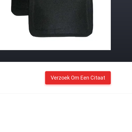
Verzoek Om Een Citaat