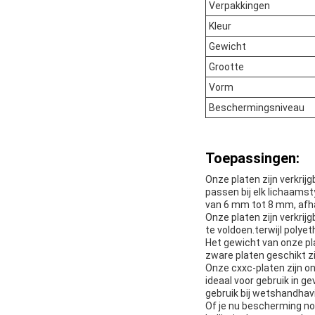
Verpakkingen
Kleur
Gewicht
Grootte
Vorm
Beschermingsniveau
Toepassingen:
Onze platen zijn verkri
passen bij elk lichaams
van 6 mm tot 8 mm, afha
Onze platen zijn verkri
te voldoen.terwijl polyet
Het gewicht van onze pla
zware platen geschikt zi
Onze cxxc-platen zijn o
ideaal voor gebruik in g
gebruik bij wetshandhavin
Of je nu bescherming no