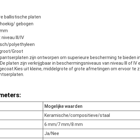
e ballistische platen
thoekig/ gebogen
8 mm
iveau III/IV
sch/polyethyleen
lgroot/Groot
e pantserplaten zijn ontworpen om superieure bescherming te bieden i
De platen zijn verkrijgbaar in beschermingsniveaus van niveau III of IV
gecoat.Kies uit kleine, middelgrote of grote afmetingen om ervoor te 
ntserplaten.
meters:
Mogelijke waarden
Keramische/compositieve/staal
6 mm/7 mm/8 mm
Ja/Nee