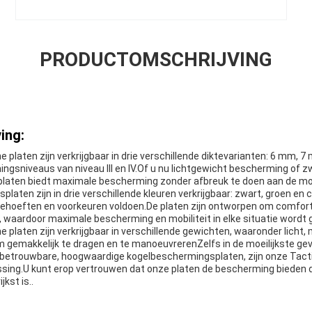
PRODUCTOMSCHRIJVING
ing:
he platen zijn verkrijgbaar in drie verschillende diktevarianten: 6 mm, 
ingsniveaus van niveau III en IV.Of u nu lichtgewicht bescherming of z
platen biedt maximale bescherming zonder afbreuk te doen aan de mobi
aten zijn in drie verschillende kleuren verkrijgbaar: zwart, groen en 
behoeften en voorkeuren voldoen.De platen zijn ontworpen om comfortab
, waardoor maximale bescherming en mobiliteit in elke situatie wordt
che platen zijn verkrijgbaar in verschillende gewichten, waaronder lich
m gemakkelijk te dragen en te manoeuvrerenZelfs in de moeilijkste ge
r betrouwbare, hoogwaardige kogelbeschermingsplaten, zijn onze Tac
ssing.U kunt erop vertrouwen dat onze platen de bescherming bieden d
kst is..