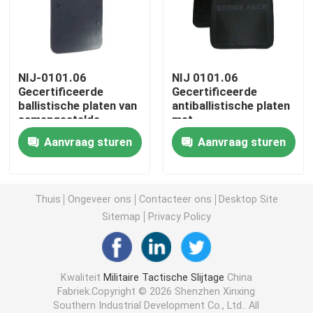
Tactische Ballistische Helm
NIJ-0101.06
NIJ 0101.06
Militaire Ballistische Platen
Gecertificeerde
Gecertificeerde
ballistische platen van
antiballistische platen
samengestelde
met
Kogelvrij Materiaal
materialen voor een
composietcoating
Aanvraag sturen
Aanvraag sturen
hogere bescherming
tegen geweervuur
Militaire Tactische Rugzak
Thuis
Ongeveer ons
Contacteer ons
Desktop Site
Tactisch Openluchttoestel
Sitemap
Privacy Policy
Gevechts Tactische Laarzen
Kwaliteit
Militaire Tactische Slijtage
China
Fabriek.Copyright © 2026 Shenzhen Xinxing
Gevechts Tactisch Vest
Southern Industrial Development Co., Ltd.. All