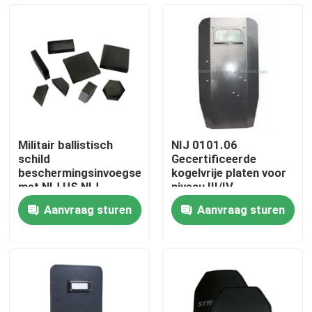
Over ons
Fabriekstocht
Kwaliteitscontrole
Militair ballistisch
NIJ 0101.06
schild
Gecertificeerde
Nieuws
beschermingsinvoegsel
kogelvrije platen voor
met NIJ US NIJ
niveau III/IV
0101.06
bescherming
Aanvraag sturen
Aanvraag sturen
Gecertificeerd
Vraag een offerte
Militaire Tactische Slijtage
Militair tactisch kogelvrij vest