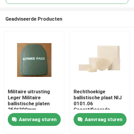
Geadviseerde Producten
Militaire uitrusting
Rechthoekige
Thuis
Leger Militaire
ballistische plaat NIJ
ballistische platen
0101.06
250*300mm,
Gecertificeerde
Producten
kogelvrije pallet
constructie van
Aanvraag sturen
Aanvraag sturen
samengestelde
materialen
Video's