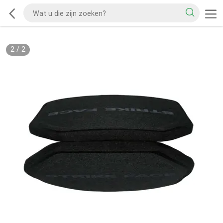
2
/
2