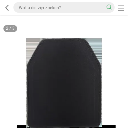
2
/
3