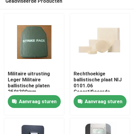
Geadviseerde Producten
Militaire uitrusting
Rechthoekige
Leger Militaire
ballistische plaat NIJ
ballistische platen
0101.06
250*300mm,
Gecertificeerde
Thuis
kogelvrije pallet
constructie van
Aanvraag sturen
Aanvraag sturen
samengestelde
materialen
Producten
Video's