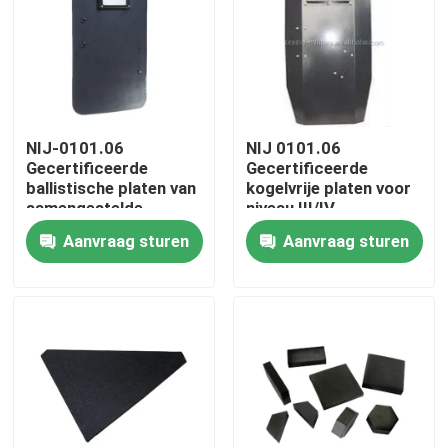
Over ons
Fabriekstocht
NIJ-0101.06
NIJ 0101.06
Gecertificeerde
Gecertificeerde
Kwaliteitscontrole
ballistische platen van
kogelvrije platen voor
samengestelde
niveau III/IV
materialen voor een
bescherming
Aanvraag sturen
Aanvraag sturen
Nieuws
hogere bescherming
tegen geweervuur
Vraag een offerte
Militaire Tactische Slijtage
Militair tactisch kogelvrij vest