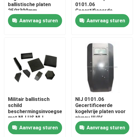
ballistische platen
0101.06
250*300mm,
Gecertificeerde
kogelvrije pallet
constructie van
Aanvraag sturen
Aanvraag sturen
samengestelde
materialen
Thuis
Militair ballistisch
NIJ 0101.06
schild
Gecertificeerde
beschermingsinvoegsel
kogelvrije platen voor
Producten
met NIJ US NIJ
niveau III/IV
0101.06
bescherming
Aanvraag sturen
Aanvraag sturen
Gecertificeerd
Video's