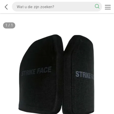
1
/
1