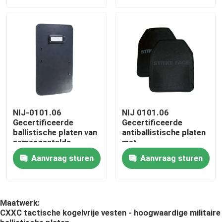
Over ons
Fabriekstocht
Kwaliteitscontrole
NIJ-0101.06
NIJ 0101.06
Gecertificeerde
Gecertificeerde
Nieuws
ballistische platen van
antiballistische platen
samengestelde
met
materialen voor een
composietcoating
Vraag een offerte
Aanvraag sturen
Aanvraag sturen
hogere bescherming
tegen geweervuur
Militaire Tactische Slijtage
Maatwerk:
CXXC tactische kogelvrije vesten - hoogwaardige militaire
Militair tactisch kogelvrij vest