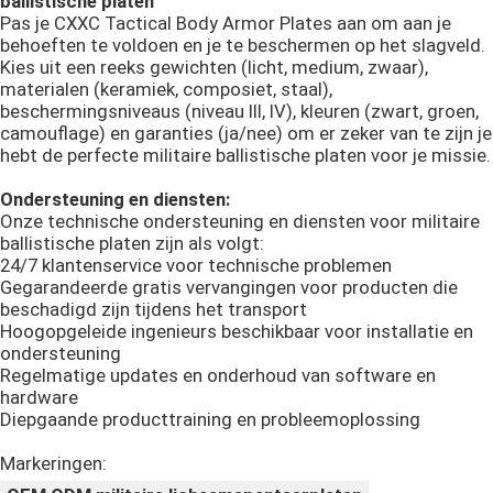
ballistische platen
Pas je CXXC Tactical Body Armor Plates aan om aan je
behoeften te voldoen en je te beschermen op het slagveld.
Tactische Ballistische Helm
Kies uit een reeks gewichten (licht, medium, zwaar),
materialen (keramiek, composiet, staal),
beschermingsniveaus (niveau III, IV), kleuren (zwart, groen,
Militaire Ballistische Platen
camouflage) en garanties (ja/nee) om er zeker van te zijn je
hebt de perfecte militaire ballistische platen voor je missie.
Kogelvrij Materiaal
Ondersteuning en diensten:
Onze technische ondersteuning en diensten voor militaire
ballistische platen zijn als volgt:
24/7 klantenservice voor technische problemen
Militaire Tactische Rugzak
Gegarandeerde gratis vervangingen voor producten die
beschadigd zijn tijdens het transport
Hoogopgeleide ingenieurs beschikbaar voor installatie en
Tactisch Openluchttoestel
ondersteuning
Regelmatige updates en onderhoud van software en
hardware
Gevechts Tactische Laarzen
Diepgaande producttraining en probleemoplossing
Markeringen:
Gevechts Tactisch Vest