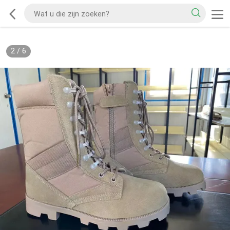
2
/
6