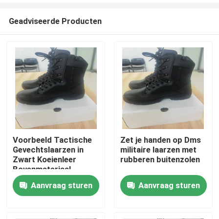
Geadviseerde Producten
Voorbeeld Tactische
Zet je handen op Dms
Gevechtslaarzen in
militaire laarzen met
Thuis
Zwart Koeienleer
rubberen buitenzolen
Bovenmateriaal
Aanvraag sturen
Aanvraag sturen
Producten
Video's