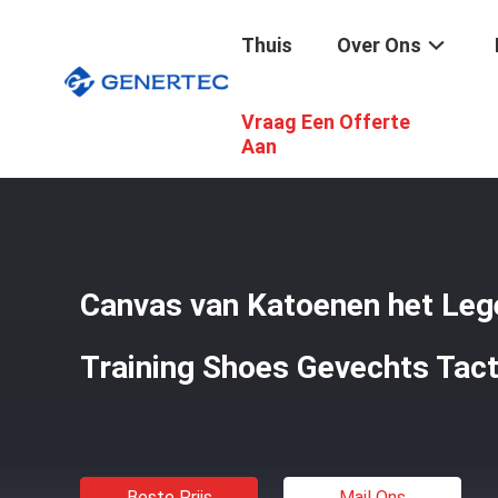
Thuis
Over Ons
Vraag Een Offerte
Thuis
/
Producten
/
Gevechts Tactische Laarzen
/
Canva
Aan
Canvas van Katoenen het Leger
Training Shoes Gevechts Tac
Beste Prijs
Mail Ons