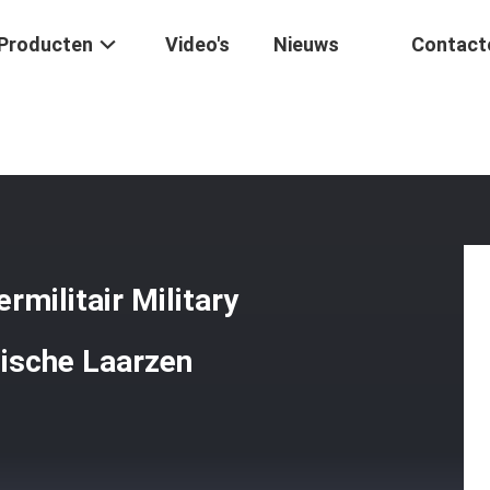
Producten
Video's
Nieuws
Contact
s Van Katoenen Het Legermilitair Military Training Shoes Gevechts T
militair Military
tische Laarzen