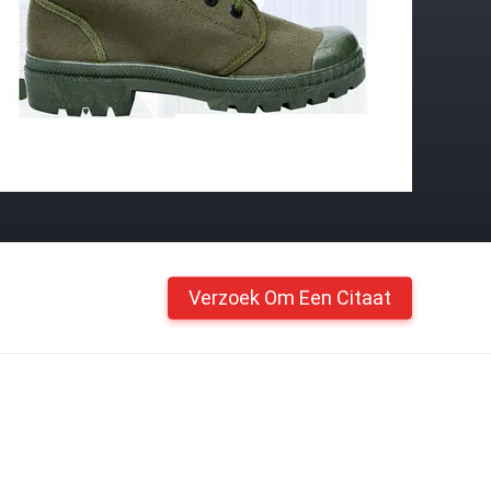
Verzoek Om Een Citaat