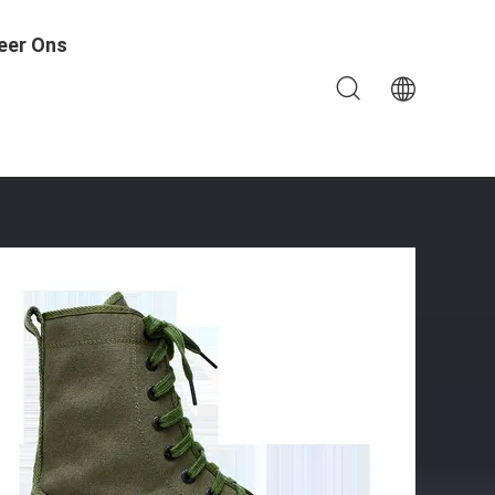
eer Ons
actische Laarzen