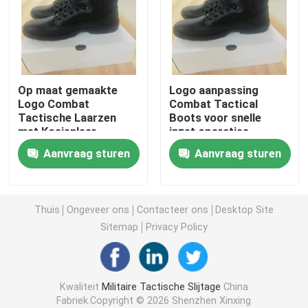
Tactische Ballistische Helm
Militaire Ballistische Platen
Op maat gemaakte
Logo aanpassing
Logo Combat
Combat Tactical
Tactische Laarzen
Boots voor snelle
Kogelvrij Materiaal
met Koeienleer
inzet operaties
Bovenmateriaal en
Aanvraag sturen
Aanvraag sturen
Monsters
Militaire Tactische Rugzak
Tactisch Openluchttoestel
Thuis
Ongeveer ons
Contacteer ons
Desktop Site
Sitemap
Privacy Policy
Gevechts Tactische Laarzen
Kwaliteit
Militaire Tactische Slijtage
China
Gevechts Tactisch Vest
Fabriek.Copyright © 2026 Shenzhen Xinxing