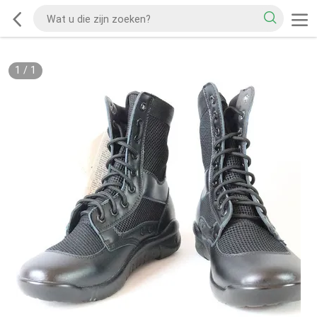
1
/
1