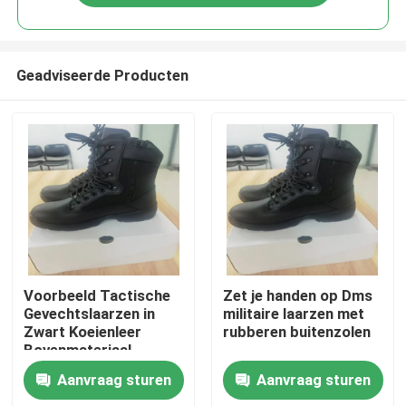
Geadviseerde Producten
Thuis
Voorbeeld Tactische
Zet je handen op Dms
Gevechtslaarzen in
militaire laarzen met
Zwart Koeienleer
rubberen buitenzolen
Producten
Bovenmateriaal
Aanvraag sturen
Aanvraag sturen
Video's