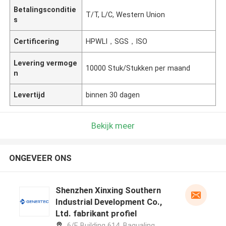
Betalingsconditie
T/T, L/C, Western Union
s
Certificering
HPWLI，SGS，ISO
Levering vermoge
10000 Stuk/Stukken per maand
n
Levertijd
binnen 30 dagen
Bekijk meer
ONGEVEER ONS
Shenzhen Xinxing Southern
Industrial Development Co.,
Ltd. fabrikant profiel
6/F, Building 614, Bagualing