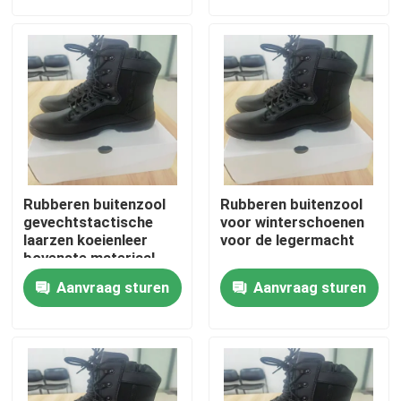
Over ons
Fabriekstocht
Kwaliteitscontrole
Rubberen buitenzool
Rubberen buitenzool
Nieuws
gevechtstactische
voor winterschoenen
laarzen koeienleer
voor de legermacht
bovenste materiaal
voor monsters
Vraag een offerte
Aanvraag sturen
Aanvraag sturen
Militaire Tactische Slijtage
Militair tactisch kogelvrij vest