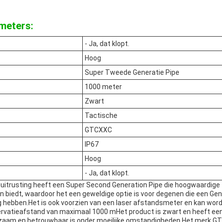
meters:
- Ja, dat klopt.
Hoog
Super Tweede Generatie Pipe
1000 meter
Zwart
Tactische
GTCXXC
IP67
Hoog
- Ja, dat klopt.
e uitrusting heeft een Super Second Generation Pipe die hoogwaardige
 biedt, waardoor het een geweldige optie is voor degenen die een Gen 
hebben.Het is ook voorzien van een laser afstandsmeter en kan word
ervatieafstand van maximaal 1000 mHet product is zwart en heeft ee
rzaam en betrouwbaar is onder moeilijke omstandigheden.Het merk 