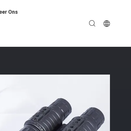
eer Ons
e Tactische Wapens - GTCXXC