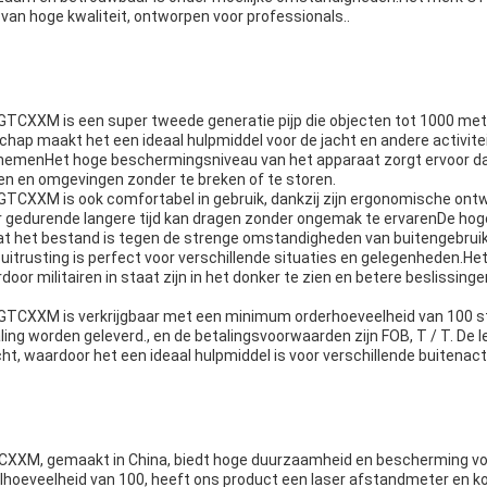
g van hoge kwaliteit, ontworpen voor professionals..
 GTCXXM is een super tweede generatie pijp die objecten tot 1000 me
ap maakt het een ideaal hulpmiddel voor de jacht en andere activitei
nemenHet hoge beschermingsniveau van het apparaat zorgt ervoor da
n en omgevingen zonder te breken of te storen.
 GTCXXM is ook comfortabel in gebruik, dankzij zijn ergonomische ontw
r gedurende langere tijd kan dragen zonder ongemak te ervarenDe ho
at het bestand is tegen de strenge omstandigheden van buitengebrui
 uitrusting is perfect voor verschillende situaties en gelegenheden.Het 
oor militairen in staat zijn in het donker te zien en betere beslissinge
 GTCXXM is verkrijgbaar met een minimum orderhoeveelheid van 100 s
ing worden geleverd., en de betalingsvoorwaarden zijn FOB, T / T. De 
ht, waardoor het een ideaal hulpmiddel is voor verschillende buitenacti
XM, gemaakt in China, biedt hoge duurzaamheid en bescherming vo
hoeveelheid van 100, heeft ons product een laser afstandmeter en ko