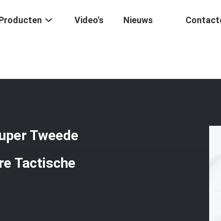
Producten
Video's
Nieuws
Contact
ort Laser Rangefinder Super Tweede Generatie Pipe Voor Binoculair
Super Tweede
re Tactische