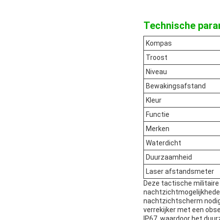
Technische para
Kompas
Troost
Niveau
Bewakingsafstand
Kleur
Functie
Merken
Waterdicht
Duurzaamheid
Laser afstandsmeter
Deze tactische militair
nachtzichtmogelijkheden
nachtzichtscherm nodig 
verrekijker met een obs
IP67, waardoor het duu