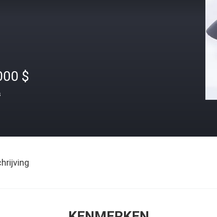
000 $
s
rijving
KENMERKEN