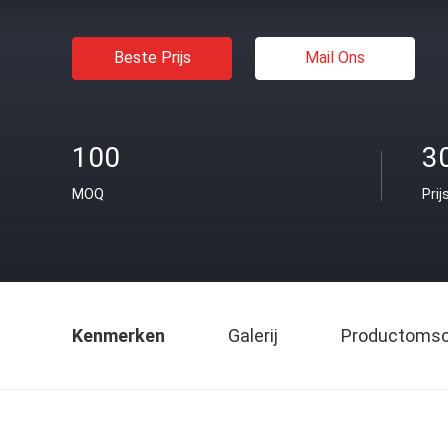
Beste Prijs
Mail Ons
100
3
MOQ
Prij
Kenmerken
Galerij
Productomsch