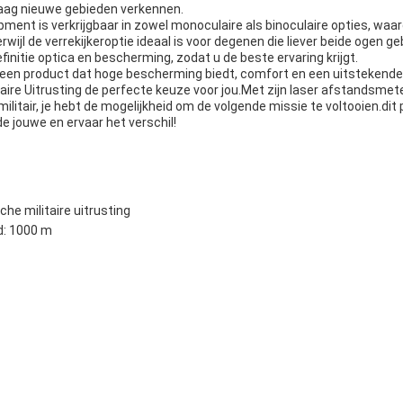
raag nieuwe gebieden verkennen.
ipment is verkrijgbaar in zowel monoculaire als binoculaire opties, waa
rwijl de verrekijkeroptie ideaal is voor degenen die liever beide ogen g
initie optica en bescherming, zodat u de beste ervaring krijgt.
r een product dat hoge bescherming biedt, comfort en een uitsteken
taire Uitrusting de perfecte keuze voor jou.Met zijn laser afstandsmete
militair, je hebt de mogelijkheid om de volgende missie te voltooien.dit
 jouwe en ervaar het verschil!
he militaire uitrusting
: 1000 m