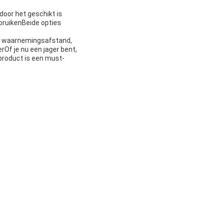
rdoor het geschikt is
ebruikenBeide opties
de waarnemingsafstand,
rOf je nu een jager bent,
 product is een must-