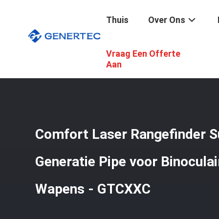
Thuis
Over Ons
Vraag Een Offerte
Thuis
/
Producten
/
Tactische Militaire Uitrusting
/
Comf
Aan
Comfort Laser Rangefinder 
Generatie Pipe voor Binoculai
Wapens - GTCXXC