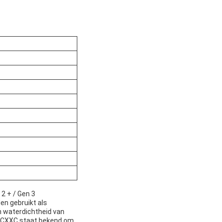
2 + / Gen 3
en gebruikt als
n waterdichtheid van
GTCXXC staat bekend om