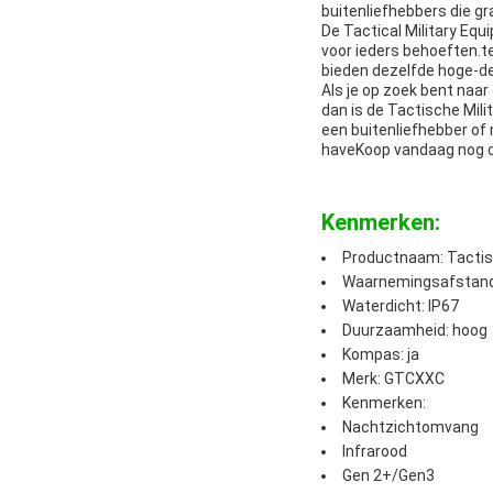
buitenliefhebbers die g
De Tactical Military Equ
voor ieders behoeften.te
bieden dezelfde hoge-def
Als je op zoek bent naa
dan is de Tactische Mili
een buitenliefhebber of 
haveKoop vandaag nog de
Kenmerken:
Productnaam: Tactisc
Waarnemingsafstand
Waterdicht: IP67
Duurzaamheid: hoog
Kompas: ja
Merk: GTCXXC
Kenmerken:
Nachtzichtomvang
Infrarood
Gen 2+/Gen3