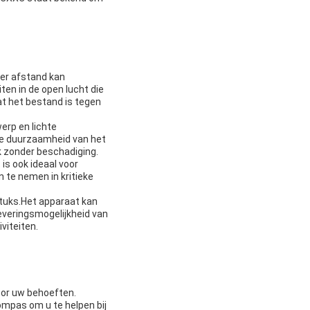
ter afstand kan
ten in de open lucht die
t het bestand is tegen
erp en lichte
ge duurzaamheid van het
k zonder beschadiging.
is ook ideaal voor
n te nemen in kritieke
tuks.Het apparaat kan
leveringsmogelijkheid van
viteiten.
or uw behoeften.
mpas om u te helpen bij