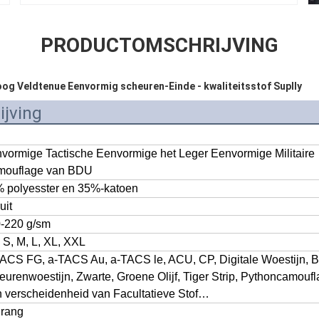
PRODUCTOMSCHRIJVING
og Veldtenue Eenvormig scheuren-Einde - kwaliteitsstof Suplly
jving
vormige Tactische Eenvormige het Leger Eenvormige Militaire
ouflage van BDU
 polyesster en 35%-katoen
uit
-220 g/sm
 S, M, L, XL, XXL
TACS FG
,
a-TACS Au
,
a-TACS le
,
ACU
,
CP
,
Digitale Woestijn
,
B
leurenwoestijn
, Zwarte,
Groene
Olijf,
Tiger Strip
, Python
camoufl
 verscheidenheid van Facultatieve Stof…
 rang