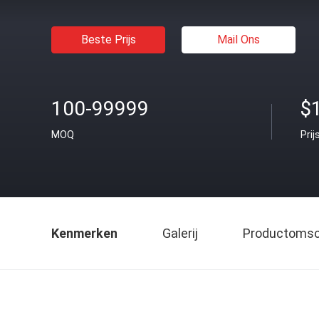
Beste Prijs
Mail Ons
100-99999
$1
MOQ
Prij
Kenmerken
Galerij
Productomsch