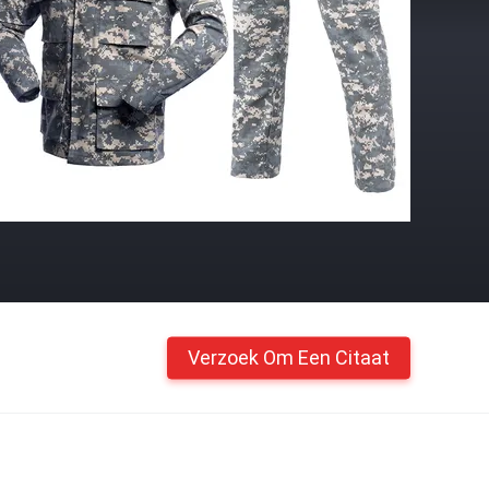
Verzoek Om Een Citaat