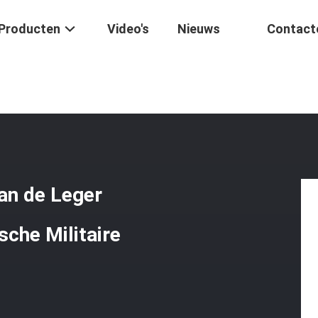
Producten
Video's
Nieuws
Contact
Eenvormige Veldtenue Van De Leger Scheurt Het Eenvormige Tactische 
an de Leger
sche Militaire