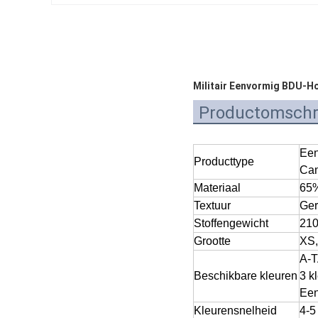
Militair Eenvormig BDU-Ho
Productomschri
Een
Producttype
Cam
Materiaal
65%
Textuur
Ger
Stoffengewicht
210
Grootte
XS,
A-
Beschikbare kleuren
3 k
Een
Kleurensnelheid
4-5