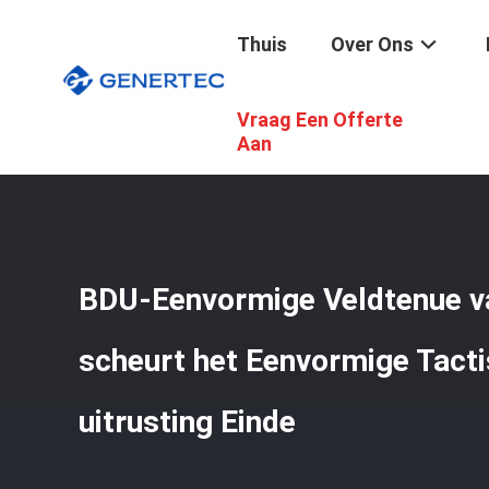
Thuis
Over Ons
Vraag Een Offerte
Thuis
/
Producten
/
Tactische Militaire Uitrusting
/
BDU-
Aan
BDU-Eenvormige Veldtenue v
scheurt het Eenvormige Tacti
uitrusting Einde