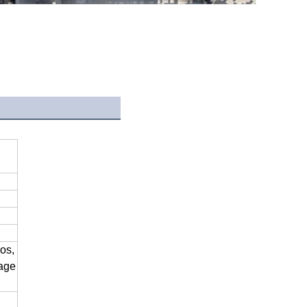
os
,
age