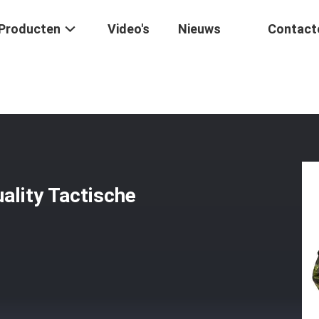
Producten
Video's
Nieuws
Contact
Custom High Quality Tactische Bdu Camouflage Uniformen
ality Tactische