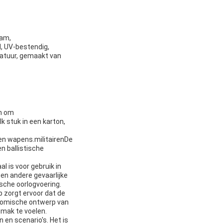
aam,
, UV-bestendig,
ratuur, gemaakt van
en om
k stuk in een karton,
ten wapens.militairenDe
n ballistische
l is voor gebruik in
en andere gevaarlijke
sche oorlogvoering.
p zorgt ervoor dat de
onomische ontwerp van
emak te voelen.
 en scenario's. Het is