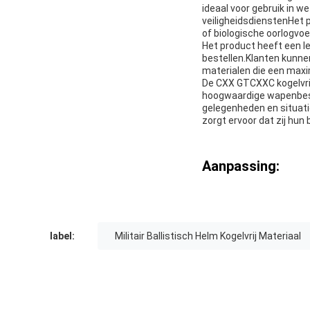
ideaal voor gebruik in w
veiligheidsdienstenHet 
of biologische oorlogvoe
Het product heeft een l
bestellen.Klanten kunne
materialen die een max
De CXX GTCXXC kogelvrije
hoogwaardige wapenbesc
gelegenheden en situatie
zorgt ervoor dat zij hun 
Aanpassing:
label:
Militair Ballistisch Helm Kogelvrij Materiaal