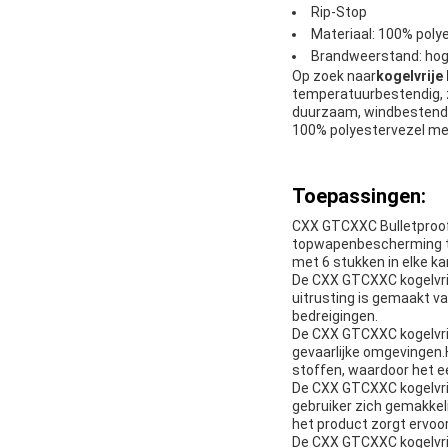
Rip-Stop
Materiaal: 100% poly
Brandweerstand: ho
Op zoek naar
kogelvrije
temperatuurbestendig, 
duurzaam, windbestendig
100% polyestervezel me
Toepassingen:
CXX GTCXXC Bulletproof
topwapenbescherming te b
met 6 stukken in elke ka
De CXX GTCXXC kogelvrij
uitrusting is gemaakt v
bedreigingen.
De CXX GTCXXC kogelvrije
gevaarlijke omgevingen.
stoffen, waardoor het e
De CXX GTCXXC kogelvrij
gebruiker zich gemakke
het product zorgt ervoo
De CXX GTCXXC kogelvrije