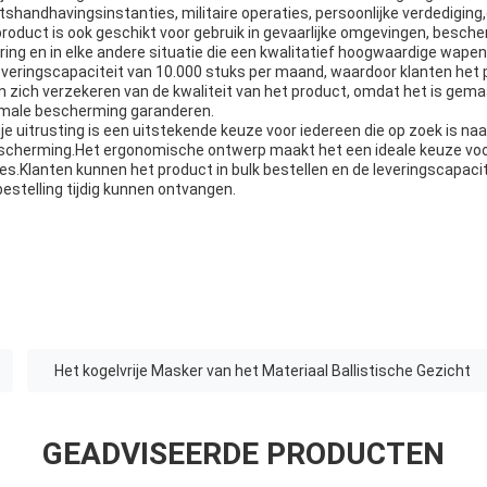
etshandhavingsinstanties, militaire operaties, persoonlijke verdediging
product is ook geschikt voor gebruik in gevaarlijke omgevingen, besc
ring en in elke andere situatie die een kwalitatief hoogwaardige wape
everingscapaciteit van 10.000 stuks per maand, waardoor klanten het 
n zich verzekeren van de kwaliteit van het product, omdat het is ge
imale bescherming garanderen.
 uitrusting is een uitstekende keuze voor iedereen die op zoek is naar
herming.Het ergonomische ontwerp maakt het een ideale keuze voor
s.Klanten kunnen het product in bulk bestellen en de leveringscapaci
bestelling tijdig kunnen ontvangen.
Het kogelvrije Masker van het Materiaal Ballistische Gezicht
GEADVISEERDE PRODUCTEN