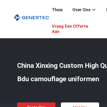
Thuis
Over Ons
Vraag Een Offerte
Thuis
/
Producten
/
Kogelvrij Materiaal
/
China Xinxing 
Aan
China Xinxing Custom High Qu
Bdu camouflage uniformen