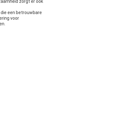
rzaamheid zorgt er ook
 die een betrouwbare
ering voor
en.