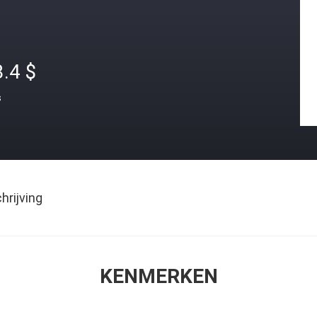
.4 $
s
rijving
KENMERKEN