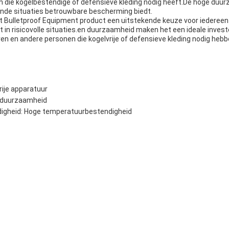
en die kogelbestendige of defensieve kleding nodig heeft.De hoge duu
lende situaties betrouwbare bescherming biedt.
t Bulletproof Equipment product een uitstekende keuze voor iedereen
 in risicovolle situaties.en duurzaamheid maken het een ideale invest
en en andere personen die kogelvrije of defensieve kleding nodig hebb
ije apparatuur
 duurzaamheid
gheid: Hoge temperatuurbestendigheid