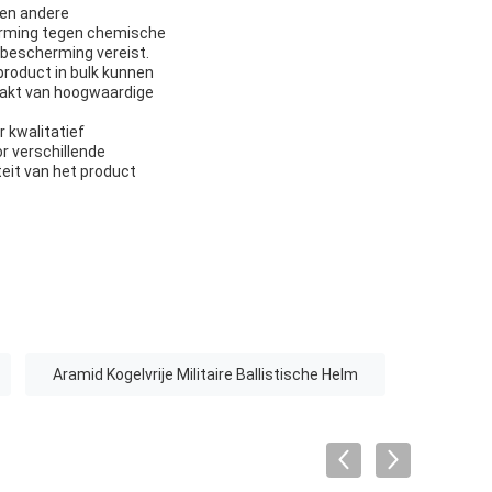
,en andere
herming tegen chemische
nbescherming vereist.
product in bulk kunnen
maakt van hoogwaardige
 kwalitatief
 verschillende
teit van het product
Aramid Kogelvrije Militaire Ballistische Helm