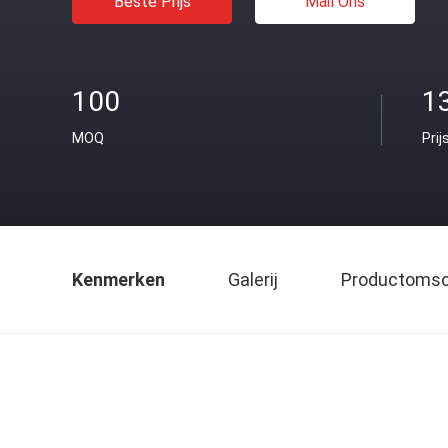
Beste Prijs
Mail Ons
100
13
MOQ
Prij
Kenmerken
Galerij
Productomsch