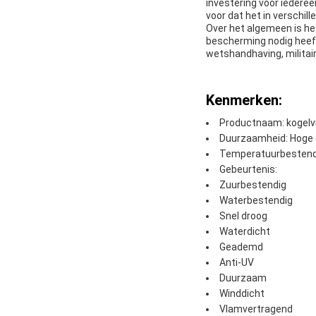
investering voor iedere
voor dat het in verschil
Over het algemeen is he
bescherming nodig heeft
wetshandhaving, militair
Kenmerken:
Productnaam: kogelvr
Duurzaamheid: Hoge
Temperatuurbestendi
Gebeurtenis:
Zuurbestendig
Waterbestendig
Snel droog
Waterdicht
Geademd
Anti-UV
Duurzaam
Winddicht
Vlamvertragend