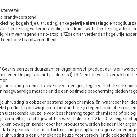
estervezel
ge brandweerstand
 kleding
,
kogelvrije uitrusting
, en
kogelvrije uitrusting
die hoogduurz
zuurbestendig, waterbestendig, snel droog, waterbestendig, ademend
, vlamvertragend en rip-stop is?Zoek niet verder dan kogelvrije appa
t een hoge brandwerendheid.
 Gear is een zeer duurzaam en ergonomisch product dat is ontworp
ieden.De prijs van het product is $ 13.4, en het wordt verpakt met el
rton.
e uitrusting is een uitstekende verdediging tegen verschillende soor
an hoogwaardige materialen die een optimale bescherming bieden tege
 uitrusting is ook zeer bestand tegen chemicaliën, waardoor het ideaa
Het product is ontworpen om bestand te zijn tegen harde chemicaliën 
en uitstekende keuze is voor bescherming tegen chemische of biologi
e versnelling is lichtgewicht en weegt slechts 1,2 kg. Deze eigenscha
lijk kan bewegen zonder door het product te worden beladen.Het erg
r dat de gebruiker het comfortabel langere tijd kan dragen zonder ong
 uitrusting is een uitstekende keuze voor verschillende gelegenheden