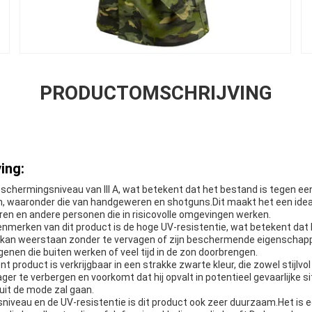
PRODUCTOMSCHRIJVING
ing:
eschermingsniveau van III A, wat betekent dat het bestand is tegen e
en, waaronder die van handgeweren en shotguns.Dit maakt het een idea
ren en andere personen die in risicovolle omgevingen werken.
enmerken van dit product is de hoge UV-resistentie, wat betekent dat 
n kan weerstaan zonder te vervagen of zijn beschermende eigenschappe
egenen die buiten werken of veel tijd in de zon doorbrengen.
 product is verkrijgbaar in een strakke zwarte kleur, die zowel stijlvol
ager te verbergen en voorkomt dat hij opvalt in potentieel gevaarlijke s
 uit de mode zal gaan.
iveau en de UV-resistentie is dit product ook zeer duurzaam.Het is