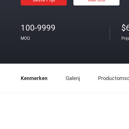
100-9999
$6
MOQ
Prij
Kenmerken
Galerij
Productomsch