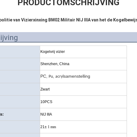
PRODUCTOMSCHRIJVING
olitie van Vizierxinxing BM02 Militair NIJ IIIA van het de Kogelbewi
jving
Kogelvrij vizier
Shenzhen, China
PC,
,
samenstelling
Pu
acryl
Zwart
10PCS
js:
NIJ IIIA
21±
1 mm