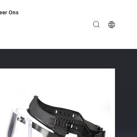
eer Ons
145*385mm