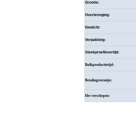
Grootte:
Overbrenging:
Gewicht:
Verpakking
:
Steekproeflevertijd
:
Bulkproductietijd:
Betalingstermijn:
Het verschepen: