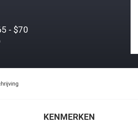
5 - $70
s
rijving
KENMERKEN