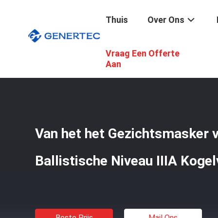
Thuis
Over Ons
Vraag Een Offerte
Thuis
/
Producten
/
Kogelvrij Materiaal
/
Van Het Het Gez
Aan
Van het het Gezichtsmasker v
Ballistische Niveau IIIA Kog
Beste Prijs
Mail Ons