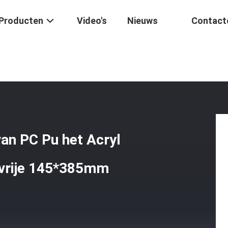
Producten
Video's
Nieuws
Contact
ichtsmasker Van PC Pu Het Acryl Ballistische Niveau IIIA Kogelvrije 
an PC Pu het Acryl
elvrije 145*385mm