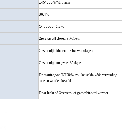
145*385mm±
5 mm
86.4%
Ongeveer 1.5kg
2pcs/small doos,
8 PCs/ctn
Gewoonlijk binnen 5-7 het werkdagen
Gewoonlijk ongeveer 35 dagen
De storting van T/T 30%, zou het saldo vóór verzending
moeten worden betaald
Door lucht of Overzees, of gecombineerd vervoer