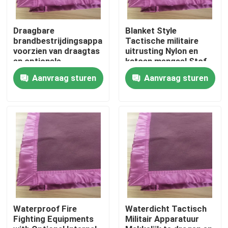
Draagbare
Blanket Style
brandbestrijdingsapparatuur
Tactische militaire
voorzien van draagtas
uitrusting Nylon en
en optionele
katoen mengsel Stof
binnenzakken
Afneembare bekleding
Aanvraag sturen
Aanvraag sturen
voor makkelijke
reiniging
Thuis
Producten
Waterproof Fire
Waterdicht Tactisch
Fighting Equipments
Militair Apparatuur
Video's