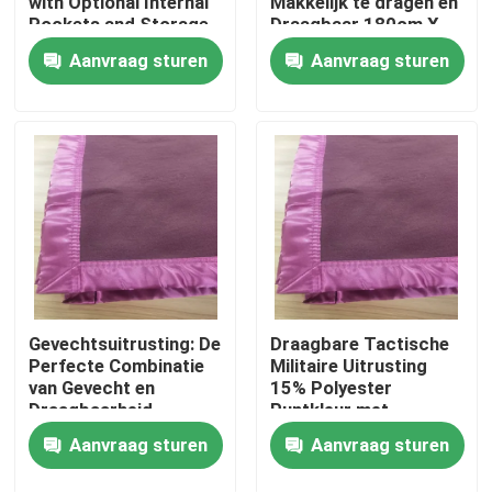
with Optional Internal
Makkelijk te dragen en
Pockets and Storage
Draagbaar 180cm X
Space
230cm
Aanvraag sturen
Aanvraag sturen
Over ons
Fabriekstocht
Kwaliteitscontrole
Nieuws
Vraag een offerte
Gevechtsuitrusting: De
Draagbare Tactische
Perfecte Combinatie
Militaire Uitrusting
van Gevecht en
15% Polyester
Draagbaarheid
Puntkleur met
Militaire Tactische Slijtage
Draagtas en
Aanvraag sturen
Aanvraag sturen
Draagbaar
Militair tactisch kogelvrij vest