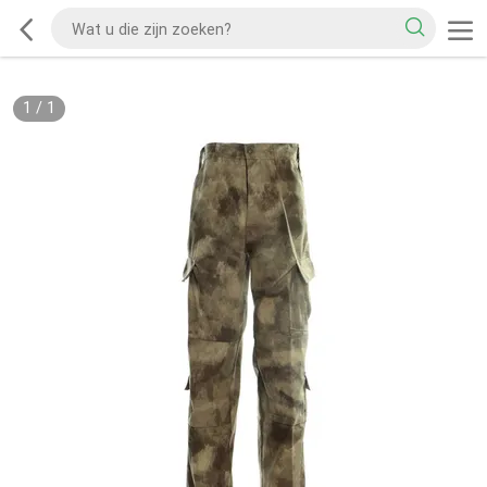
1
/
1