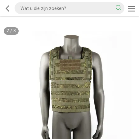
2
/
8