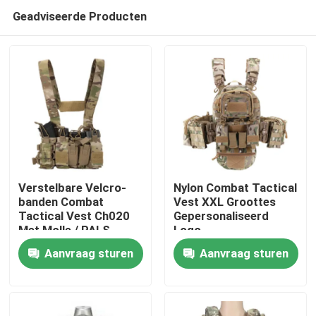
Geadviseerde Producten
Verstelbare Velcro-
Nylon Combat Tactical
banden Combat
Vest XXL Groottes
Tactical Vest Ch020
Gepersonaliseerd
Thuis
Met Molle / PALS-
Logo
systeem
Aanvraag sturen
Aanvraag sturen
Producten
Video's