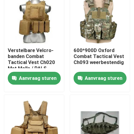
Over ons
Fabriekstocht
Verstelbare Velcro-
600*900D Oxford
Kwaliteitscontrole
banden Combat
Combat Tactical Vest
Tactical Vest Ch020
Ch093 weerbestendig
Met Molle / PALS-
Nieuws
systeem
Aanvraag sturen
Aanvraag sturen
Vraag een offerte
Militaire Tactische Slijtage
Militair tactisch kogelvrij vest