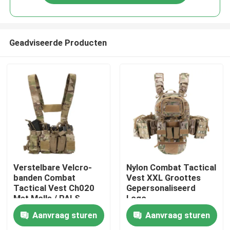
Geadviseerde Producten
Thuis
Verstelbare Velcro-
Nylon Combat Tactical
banden Combat
Vest XXL Groottes
Tactical Vest Ch020
Gepersonaliseerd
Producten
Met Molle / PALS-
Logo
systeem
Aanvraag sturen
Aanvraag sturen
Video's