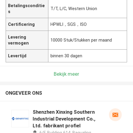
Betalingsconditie
T/T, L/C, Western Union
s
Certificering
HPWLI，SGS，ISO
Levering
10000 Stuk/Stukken per maand
vermogen
Levertijd
binnen 30 dagen
Bekijk meer
ONGEVEER ONS
Shenzhen Xinxing Southern
Industrial Development Co.,
Ltd. fabrikant profiel
6/F, Building 614, Bagualing