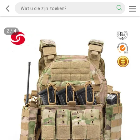
2
/
4