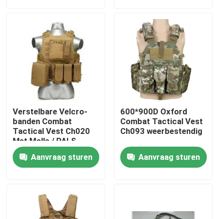
Over ons
Fabriekstocht
Kwaliteitscontrole
Verstelbare Velcro-
600*900D Oxford
Nieuws
banden Combat
Combat Tactical Vest
Tactical Vest Ch020
Ch093 weerbestendig
Met Molle / PALS-
systeem
Vraag een offerte
Aanvraag sturen
Aanvraag sturen
Militaire Tactische Slijtage
Militair tactisch kogelvrij vest