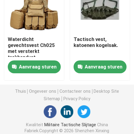
Tactische Ballistische Helm
Militaire Ballistische Platen
Waterdicht
Tactisch vest,
gevechtsvest Ch025
katoenen kogelsak.
met versterkt
Kogelvrij Materiaal
trekhandvat
Aanvraag sturen
Aanvraag sturen
Militaire Tactische Rugzak
Tactisch Openluchttoestel
Thuis
Ongeveer ons
Contacteer ons
Desktop Site
Sitemap
Privacy Policy
Gevechts Tactische Laarzen
Kwaliteit
Militaire Tactische Slijtage
China
Gevechts Tactisch Vest
Fabriek.Copyright © 2026 Shenzhen Xinxing