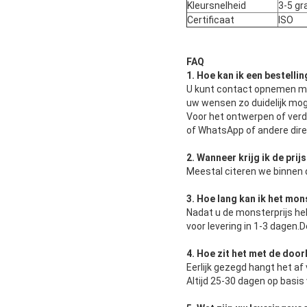
Kleursnelheid
3-5 gr
Certificaat
ISO
FAQ
1. Hoe kan ik een bestelli
U kunt contact opnemen met
uw wensen zo duidelijk moge
Voor het ontwerpen of verd
of WhatsApp of andere direc
2. Wanneer krijg ik de prij
Meestal citeren we binnen
3. Hoe lang kan ik het mo
Nadat u de monsterprijs he
voor levering in 1-3 dagen
4. Hoe zit het met de doo
Eerlijk gezegd hangt het af
Altijd 25-30 dagen op basis