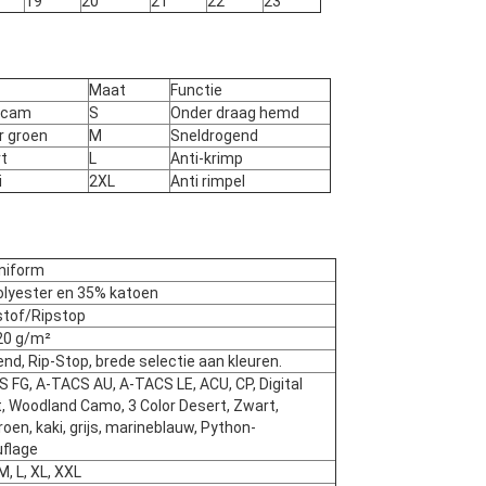
19
20
21
22
23
Maat
Functie
icam
S
Onder draag hemd
r groen
M
Sneldrogend
t
L
Anti-krimp
i
2XL
Anti rimpel
niform
lyester en 35% katoen
stof/Ripstop
20 g/m²
d, Rip-Stop, brede selectie aan kleuren.
 FG, A-TACS AU, A-TACS LE, ACU, CP, Digital
, Woodland Camo, 3 Color Desert, Zwart,
roen, kaki, grijs, marineblauw, Python-
flage
M, L, XL, XXL