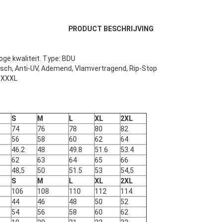
PRODUCT BESCHRIJVING
hoge kwaliteit. Type: BDU
isch, Anti-UV, Ademend, Vlamvertragend, Rip-Stop
, XXXL
S
M
L
XL
2XL
74
76
78
80
82
56
58
60
62
64
46.2
48
49.8
51.6
53.4
62
63
64
65
66
48,5
50
51.5
53
54,5
S
M
L
XL
2XL
106
108
110
112
114
44
46
48
50
52
54
56
58
60
62