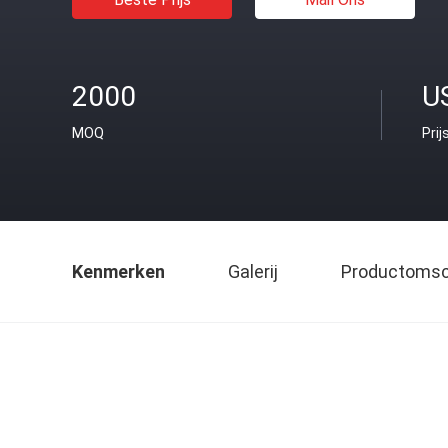
2000
U
MOQ
Prij
Kenmerken
Galerij
Productomsch