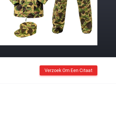
Verzoek Om Een Citaat