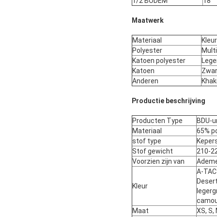
1/2 BODEM
18
Maatwerk
Materiaal
Kleur
Polyester
Mult
Katoen polyester
Lege
Katoen
Zwar
Anderen
Khak
Productie beschrijving
Producten Type
BDU-u
Materiaal
65% po
stof type
Keper
Stof gewicht
210-2
Voorzien zijn van
Ademen
A-TACS
Desert
Kleur
legerg
camou
Maat
XS, S, 