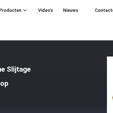
Producten
Video's
Nieuws
Contact
age Militaire Tactische Slijtage Ademend BDU Uniform Rip Stop
e Slijtage
top