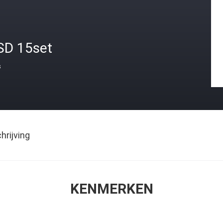
SD 15set
s
rijving
KENMERKEN