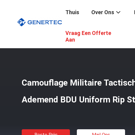
Thuis
Over Ons
Vraag Een Offerte
Thuis
/
Producten
/
Militaire Tactische Slijtage
/
Camoufl
Aan
Camouflage Militaire Tactisch
Ademend BDU Uniform Rip S
Beste Prijs
Mail Ons