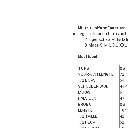
Militair uniform
Functies:
Leger militair uniform van 
2. Eigenschap: Antistat
3. Maat: S, M, L, XL, XXL
Maattabel
TOPS
XS
VOORKANTLENGTE
72
1/2 BORST
54
SCHOUDER WIJD
44.4
MOUW
61
HALS LIJN
47
BROEK
XS
LENGTE
104
1/2 TAILLE
42
1/2 HEUP
52