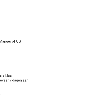
eManger of QQ
rs klaar
eveer 7 dagen aan.
.