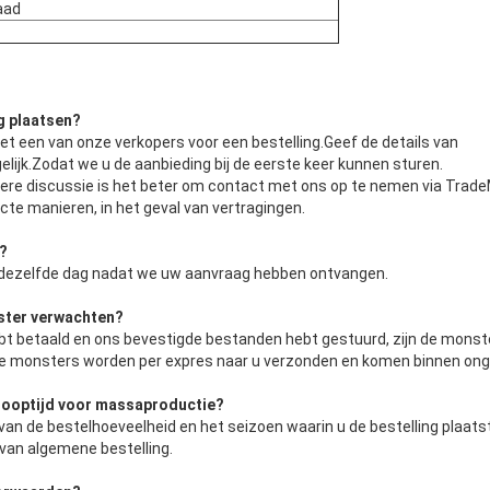
aad
ng plaatsen?
 een van onze verkopers voor een bestelling.Geef de details van
lijk.Zodat we u de aanbieding bij de eerste keer kunnen sturen.
ere discussie is het beter om contact met ons op te nemen via Trad
te manieren, in het geval van vertragingen.
s?
 dezelfde dag nadat we uw aanvraag hebben ontvangen.
nster verwachten?
bt betaald en ons bevestigde bestanden hebt gestuurd, zijn de monste
.De monsters worden per expres naar u verzonden en komen binnen ong
rlooptijd voor massaproductie?
 van de bestelhoeveelheid en het seizoen waarin u de bestelling plaatst
 van algemene bestelling.