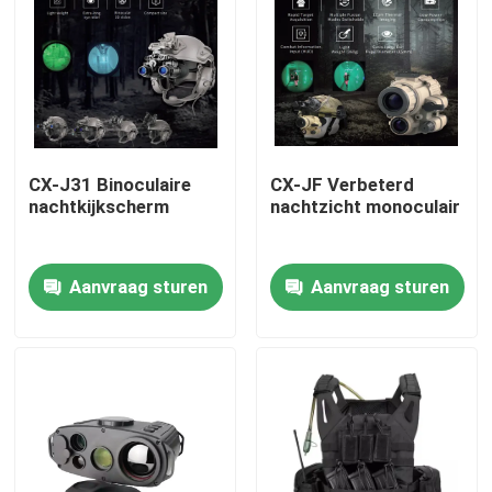
Over ons
Fabriekstocht
CX-J31 Binoculaire
CX-JF Verbeterd
Kwaliteitscontrole
nachtkijkscherm
nachtzicht monoculair
Nieuws
Aanvraag sturen
Aanvraag sturen
Vraag een offerte
Militaire Tactische Slijtage
Militair tactisch kogelvrij vest