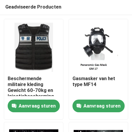
Geadviseerde Producten
Beschermende
Gasmasker van het
militaire kleding
type MF14
Gewicht 60-70kg en
Thuis
Injectiebescherming
voor
Aanvraag sturen
Aanvraag sturen
Maat/Lengte/Gewicht/Beschermingsgebied
Producten
Video's