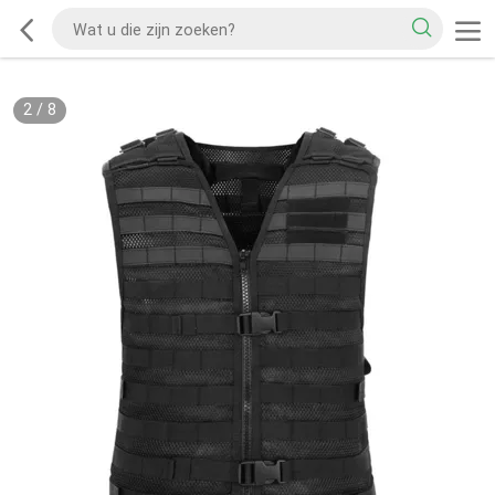
2
/
8