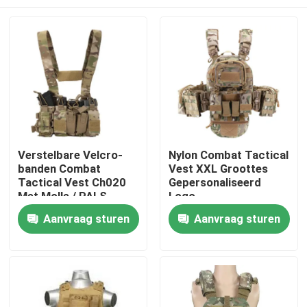
Verstelbare Velcro-
Nylon Combat Tactical
banden Combat
Vest XXL Groottes
Tactical Vest Ch020
Gepersonaliseerd
Met Molle / PALS-
Logo
systeem
Thuis
Aanvraag sturen
Aanvraag sturen
Producten
Video's