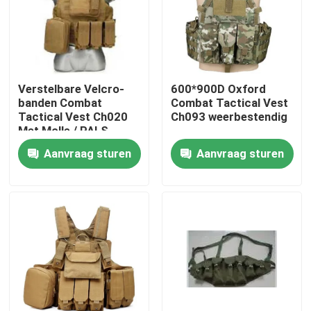
Over ons
Fabriekstocht
Verstelbare Velcro-
600*900D Oxford
banden Combat
Combat Tactical Vest
Tactical Vest Ch020
Ch093 weerbestendig
Kwaliteitscontrole
Met Molle / PALS-
systeem
Aanvraag sturen
Aanvraag sturen
Nieuws
Vraag een offerte
Militaire Tactische Slijtage
Militair tactisch kogelvrij vest