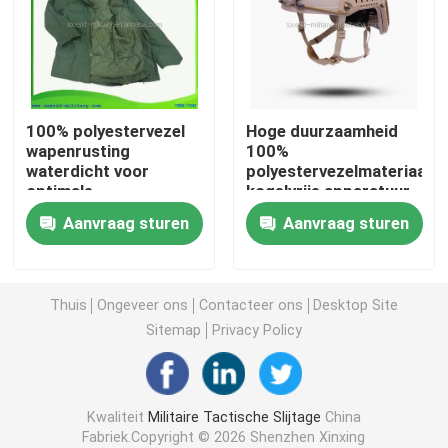
Tactische Ballistische Helm
Militaire Ballistische Platen
100% polyestervezel
Hoge duurzaamheid
wapenrusting
100%
waterdicht voor
polyestervezelmateriaal
Kogelvrij Materiaal
optimale
kogelvrije apparatuur
waterbestendigheid
Aanvraag sturen
Aanvraag sturen
Militaire Tactische Rugzak
Tactisch Openluchttoestel
Thuis
Ongeveer ons
Contacteer ons
Desktop Site
Sitemap
Privacy Policy
Gevechts Tactische Laarzen
Kwaliteit
Militaire Tactische Slijtage
China
Gevechts Tactisch Vest
Fabriek.Copyright © 2026 Shenzhen Xinxing