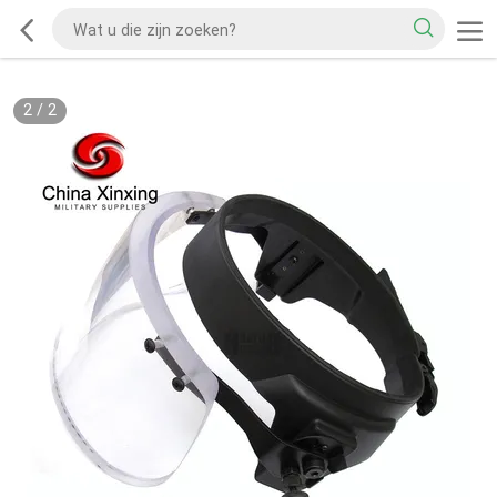
2
/
2