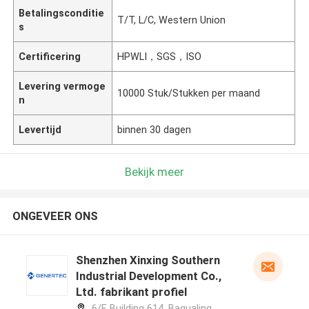
Betalingsconditie
T/T, L/C, Western Union
s
Certificering
HPWLI，SGS，ISO
Levering vermoge
10000 Stuk/Stukken per maand
n
Levertijd
binnen 30 dagen
Bekijk meer
ONGEVEER ONS
Shenzhen Xinxing Southern
Industrial Development Co.,
Ltd. fabrikant profiel
6/F, Building 614, Bagualing