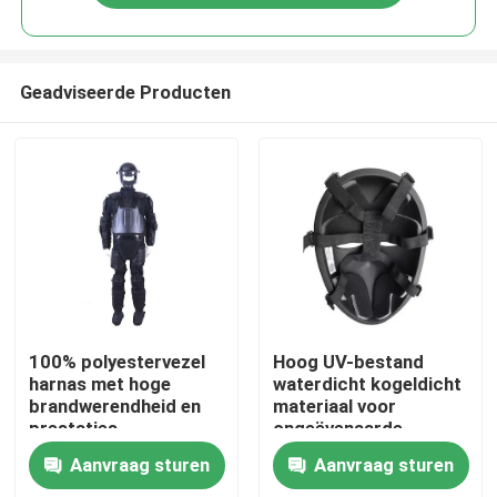
Geadviseerde Producten
Thuis
100% polyestervezel
Hoog UV-bestand
harnas met hoge
waterdicht kogeldicht
brandwerendheid en
materiaal voor
Producten
prestaties
ongeëvenaarde
bescherming
Aanvraag sturen
Aanvraag sturen
Video's