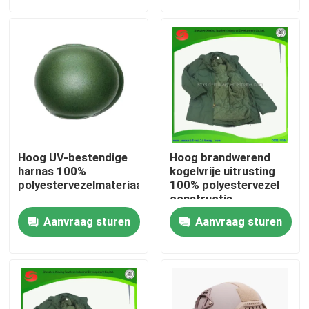
Over ons
Fabriekstocht
Kwaliteitscontrole
Hoog UV-bestendige
Hoog brandwerend
Nieuws
harnas 100%
kogelvrije uitrusting
polyestervezelmateriaal
100% polyestervezel
constructie
Vraag een offerte
Aanvraag sturen
Aanvraag sturen
Militaire Tactische Slijtage
Militair tactisch kogelvrij vest