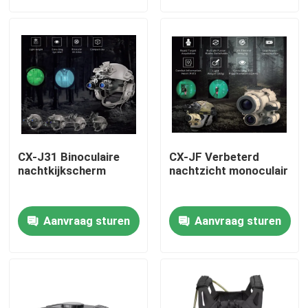
Over ons
Fabriekstocht
Kwaliteitscontrole
CX-J31 Binoculaire
CX-JF Verbeterd
Nieuws
nachtkijkscherm
nachtzicht monoculair
Vraag een offerte
Aanvraag sturen
Aanvraag sturen
Militaire Tactische Slijtage
Militair tactisch kogelvrij vest