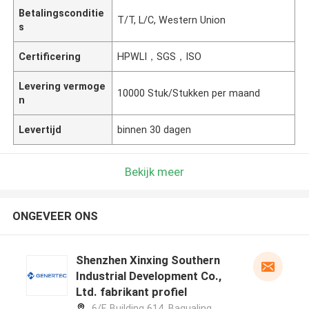
Betalingsconditie
T/T, L/C, Western Union
s
Certificering
HPWLI，SGS，ISO
Levering vermoge
10000 Stuk/Stukken per maand
n
Levertijd
binnen 30 dagen
Bekijk meer
ONGEVEER ONS
Shenzhen Xinxing Southern
Industrial Development Co.,
Ltd. fabrikant profiel
6/F, Building 614, Bagualing