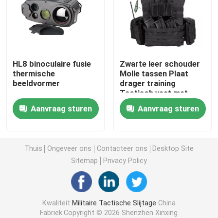
Tactische Ballistische Helm
Militaire Ballistische Platen
HL8 binoculaire fusie
Zwarte leer schouder
thermische
Molle tassen Plaat
beeldvormer
drager training
Kogelvrij Materiaal
Tactisch vest met
waterzak
Aanvraag sturen
Aanvraag sturen
Militaire Tactische Rugzak
Tactisch Openluchttoestel
Thuis
Ongeveer ons
Contacteer ons
Desktop Site
Sitemap
Privacy Policy
Gevechts Tactische Laarzen
Kwaliteit
Militaire Tactische Slijtage
China
Gevechts Tactisch Vest
Fabriek.Copyright © 2026 Shenzhen Xinxing