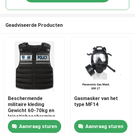
Geadviseerde Producten
Thuis
Beschermende
Gasmasker van het
militaire kleding
type MF14
Gewicht 60-70kg en
Producten
Injectiebescherming
voor
Aanvraag sturen
Aanvraag sturen
Maat/Lengte/Gewicht/Beschermingsgebied
Video's