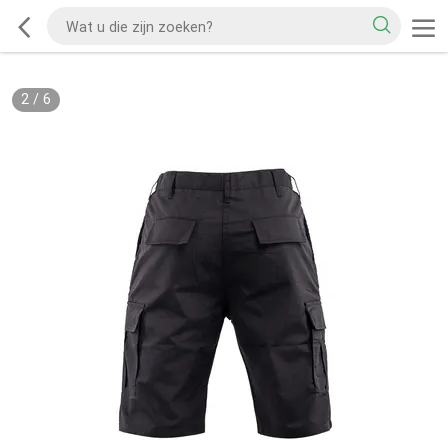
2
/
6