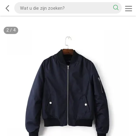
2
/
4