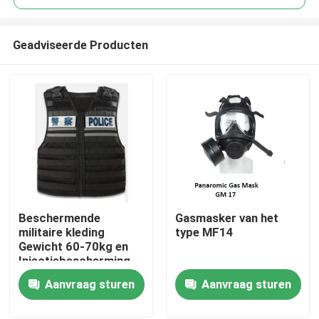
Geadviseerde Producten
Beschermende
Gasmasker van het
Thuis
militaire kleding
type MF14
Gewicht 60-70kg en
Injectiebescherming
Producten
voor
Aanvraag sturen
Aanvraag sturen
Maat/Lengte/Gewicht/Beschermingsgebied
Video's