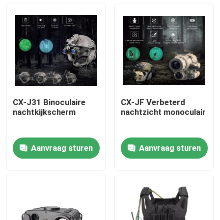
Over ons
Fabriekstocht
Kwaliteitscontrole
CX-J31 Binoculaire
CX-JF Verbeterd
nachtkijkscherm
nachtzicht monoculair
Nieuws
Aanvraag sturen
Aanvraag sturen
Vraag een offerte
Militaire Tactische Slijtage
Militair tactisch kogelvrij vest