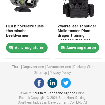
Tactische Ballistische Helm
HL8 binoculaire fusie
Zwarte leer schouder
Militaire Ballistische Platen
thermische
Molle tassen Plaat
beeldvormer
drager training
Tactisch vest met
Kogelvrij Materiaal
waterzak
Aanvraag sturen
Aanvraag sturen
Militaire Tactische Rugzak
Thuis
Ongeveer ons
Contacteer ons
Desktop Site
Tactisch Openluchttoestel
Sitemap
Privacy Policy
Gevechts Tactische Laarzen
Kwaliteit
Militaire Tactische Slijtage
China
Fabriek.Copyright © 2026 Shenzhen Xinxing
Gevechts Tactisch Vest
Southern Industrial Development Co., Ltd.. All