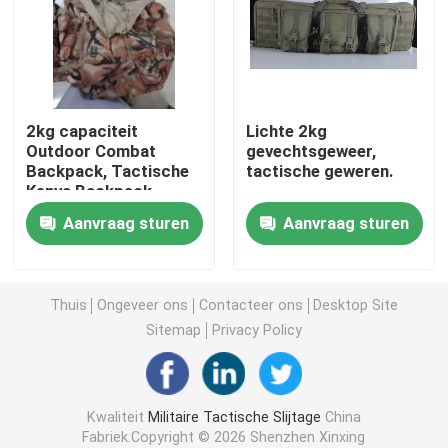
Tactische Ballistische Helm
Militaire Ballistische Platen
2kg capaciteit
Lichte 2kg
Outdoor Combat
gevechtsgeweer,
Backpack, Tactische
tactische geweren.
Kogelvrij Materiaal
Kenya Backpack
Aanvraag sturen
Aanvraag sturen
Militaire Tactische Rugzak
Tactisch Openluchttoestel
Thuis
Ongeveer ons
Contacteer ons
Desktop Site
Sitemap
Privacy Policy
Gevechts Tactische Laarzen
Kwaliteit
Militaire Tactische Slijtage
China
Gevechts Tactisch Vest
Fabriek.Copyright © 2026 Shenzhen Xinxing