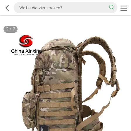
2
/
7