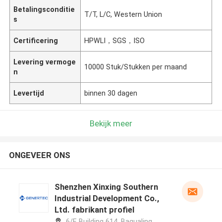
Betalingsconditie
T/T, L/C, Western Union
s
Certificering
HPWLI，SGS，ISO
Levering vermoge
10000 Stuk/Stukken per maand
n
Levertijd
binnen 30 dagen
Bekijk meer
ONGEVEER ONS
Shenzhen Xinxing Southern
Industrial Development Co.,
Ltd. fabrikant profiel
6/F, Building 614, Bagualing