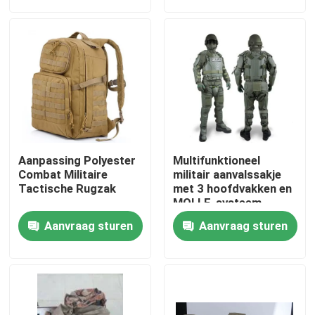
Over ons
Fabriekstocht
Kwaliteitscontrole
Aanpassing Polyester
Multifunktioneel
Nieuws
Combat Militaire
militair aanvalssakje
Tactische Rugzak
met 3 hoofdvakken en
MOLLE-systeem
Vraag een offerte
Aanvraag sturen
Aanvraag sturen
Militaire Tactische Slijtage
Militair tactisch kogelvrij vest