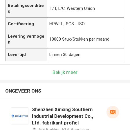
Betalingsconditie
T/T, L/C, Western Union
s
Certificering
HPWLI，SGS，ISO
Levering vermoge
10000 Stuk/Stukken per maand
n
Levertijd
binnen 30 dagen
Bekijk meer
ONGEVEER ONS
Shenzhen Xinxing Southern
Industrial Development Co.,
Ltd. fabrikant profiel
6/F, Building 614, Bagualing