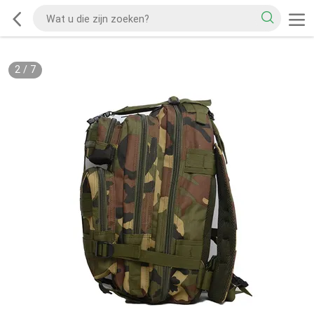
2
/
7