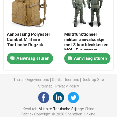
Tactische Ballistische Helm
Militaire Ballistische Platen
Aanpassing Polyester
Multifunktioneel
Combat Militaire
militair aanvalssakje
Tactische Rugzak
met 3 hoofdvakken en
Kogelvrij Materiaal
MOLLE-systeem
Aanvraag sturen
Aanvraag sturen
Militaire Tactische Rugzak
Tactisch Openluchttoestel
Thuis
Ongeveer ons
Contacteer ons
Desktop Site
Sitemap
Privacy Policy
Gevechts Tactische Laarzen
Kwaliteit
Militaire Tactische Slijtage
China
Gevechts Tactisch Vest
Fabriek.Copyright © 2026 Shenzhen Xinxing