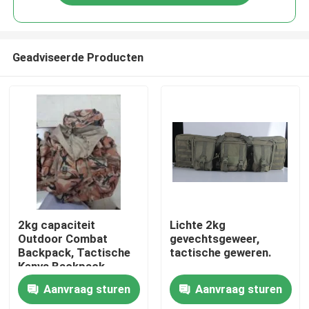
Geadviseerde Producten
Thuis
2kg capaciteit
Lichte 2kg
Outdoor Combat
gevechtsgeweer,
Backpack, Tactische
tactische geweren.
Producten
Kenya Backpack
Aanvraag sturen
Aanvraag sturen
Video's