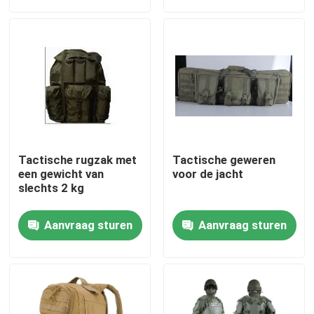
Over ons
Fabriekstocht
Kwaliteitscontrole
Tactische rugzak met
Tactische geweren
Nieuws
een gewicht van
voor de jacht
slechts 2 kg
Vraag een offerte
Aanvraag sturen
Aanvraag sturen
Militaire Tactische Slijtage
Militair tactisch kogelvrij vest