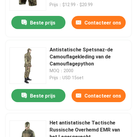
Prijs：$12.99 - $20.99
Over ons
Beste prijs
Contacteer ons
Fabriekstocht
Antistatische Spetsnaz-de
Kwaliteitscontrole
Camouflagekleding van de
Camouflagepython
MOQ：2000
Nieuws
Prijs：USD 15set
Vraag een offerte
Beste prijs
Contacteer ons
Militaire Tactische Slijtage
Het antistatische Tactische
Russische Overhemd EMR van
Militair tactisch kogelvrij vest
het Legergevecht