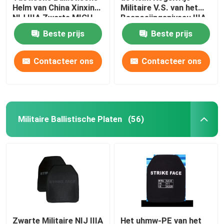
Helm van China Xinxing
Militaire V.S. van het
NIJ IIIA Zwarte MICH
Besnoeiingsniveau IIIA
Airsoft het
Aramid Snelle
Beste prijs
Beste prijs
Oorbescherming
Ballistische
Contacteer ons
Contacteer ons
Militaire Ballistische Platen
(56)
Zwarte Militaire NIJ IIIA
Het uhmw-PE van het