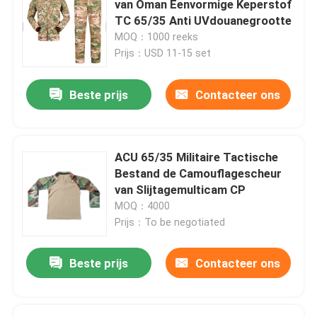
van Oman Eenvormige Keperstof
TC 65/35 Anti UVdouanegrootte
Het antimateriaal van de Relpolitie
MOQ：1000 reeks
Prijs：USD 11-15 set
Tactische Militaire uitrusting
Beste prijs
Contacteer ons
Militaire Tactische Headwear
ACU 65/35 Militaire Tactische
Militaire gepantserde voertuigen
Bestand de Camouflagescheur
van Slijtagemulticam CP
MOQ：4000
eod-apparatuur
Prijs：To be negotiated
Tactische eerste hulpzak
Beste prijs
Contacteer ons