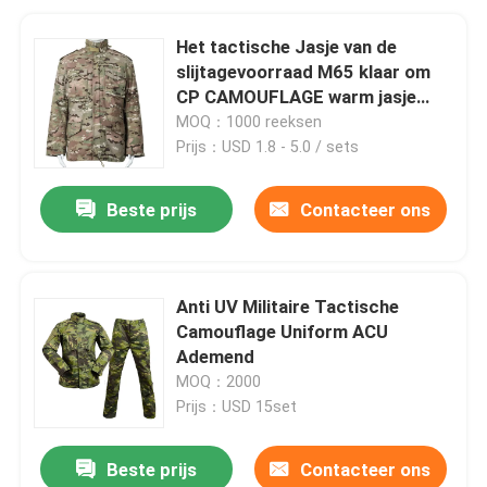
Het tactische Jasje van de
slijtagevoorraad M65 klaar om
CP CAMOUFLAGE warm jasje
met het binnenjasje van het
MOQ：1000 reeksen
laagleger te verschepen
Prijs：USD 1.8 - 5.0 / sets
Beste prijs
Contacteer ons
Anti UV Militaire Tactische
Camouflage Uniform ACU
Ademend
MOQ：2000
Prijs：USD 15set
Beste prijs
Contacteer ons