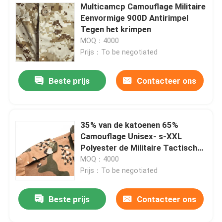
Multicamcp Camouflage Militaire
Eenvormige 900D Antirimpel
Tegen het krimpen
MOQ：4000
Prijs：To be negotiated
Beste prijs
Contacteer ons
35% van de katoenen 65%
Camouflage Unisex- s-XXL
Polyester de Militaire Tactische
Slijtage
MOQ：4000
Prijs：To be negotiated
Beste prijs
Contacteer ons