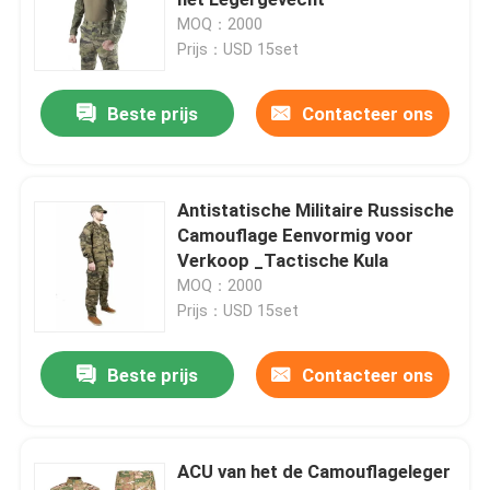
MOQ：2000
Prijs：USD 15set
Tactische Ballistische Helm
Beste prijs
Contacteer ons
Militaire Ballistische Platen
Kogelvrij Materiaal
Antistatische Militaire Russische
Camouflage Eenvormig voor
Verkoop _Tactische Kula
Militaire Tactische Rugzak
MOQ：2000
Prijs：USD 15set
Tactisch Openluchttoestel
Beste prijs
Contacteer ons
Gevechts Tactische Laarzen
ACU van het de Camouflageleger
Gevechts Tactisch Vest