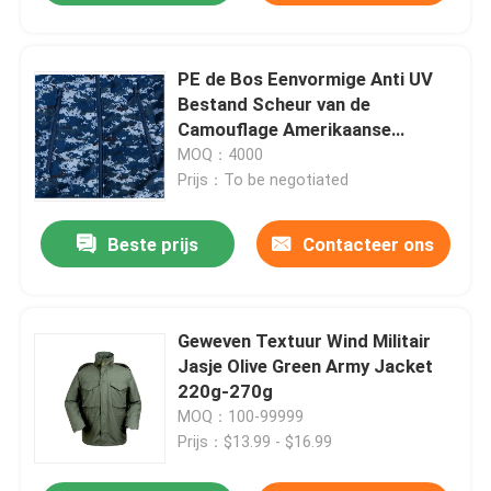
VERZENDEN
PE de Bos Eenvormige Anti UV
Bestand Scheur van de
Camouflage Amerikaanse
Militaire Tactische Slijtage
MOQ：4000
Prijs：To be negotiated
Beste prijs
Contacteer ons
Geweven Textuur Wind Militair
Jasje Olive Green Army Jacket
220g-270g
MOQ：100-99999
Prijs：$13.99 - $16.99