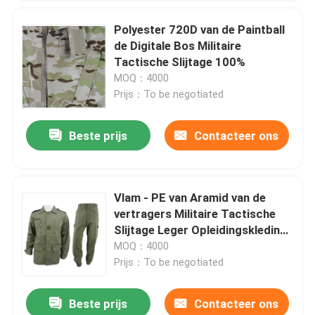
Polyester 720D van de Paintball
Laat een bericht achter
de Digitale Bos Militaire
We bellen je snel terug!
Tactische Slijtage 100%
MOQ：4000
Prijs：To be negotiated
Beste prijs
Contacteer ons
Vlam - PE van Aramid van de
vertragers Militaire Tactische
Slijtage Leger Opleidingskleding
met Elleboog en
MOQ：4000
Kniestootkussens
Prijs：To be negotiated
Beste prijs
Contacteer ons