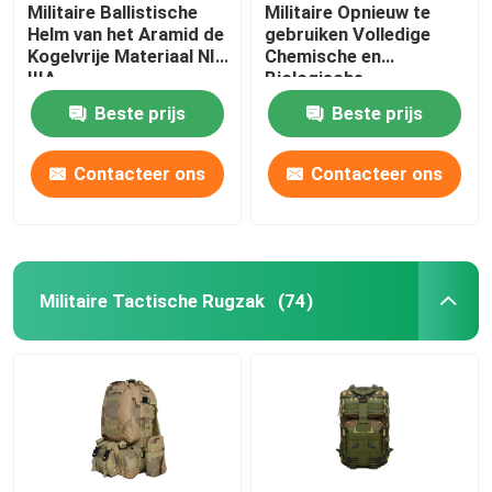
Militaire Ballistische
Militaire Opnieuw te
Helm van het Aramid de
gebruiken Volledige
Kogelvrije Materiaal NIJ
Chemische en
IIIA
Biologische
Beschermend van het
Beste prijs
Beste prijs
Gezichtsgasmasker
Contacteer ons
Contacteer ons
Militaire Tactische Rugzak
(74)