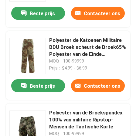
Beste prijs
Contacteer ons
Polyester de Katoenen Militaire
BDU Broek scheurt de Broek65%
Polyester van de Einde
Boscamouflage BDU
MOQ：100-99999
Prijs：$4.99 - $6.99
Beste prijs
Contacteer ons
Thuis
Polyester van de Broekspandex
Producten
100% van militaire Ripstop-
Mensen de Tactische Korte
Video's
MOQ：100-99999