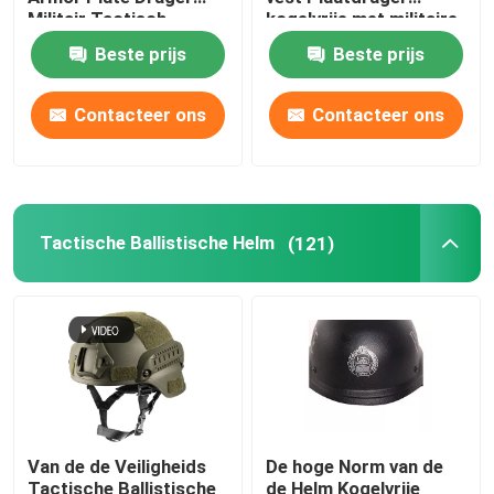
Militair Tactisch
kogelvrije met militaire
kogelvrije vest Met NIJ
normen NIJ IIIA
Beste prijs
Beste prijs
IIIA
Contacteer ons
Contacteer ons
Tactische Ballistische Helm
(121)
Van de de Veiligheids
De hoge Norm van de
Tactische Ballistische
de Helm Kogelvrije