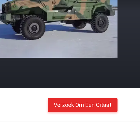
Verzoek Om Een Citaat