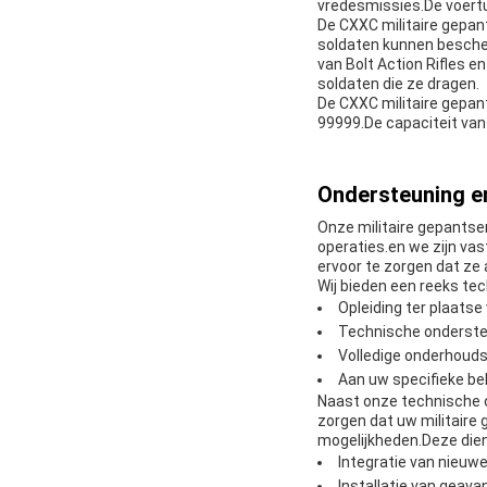
vredesmissies.De voertu
De CXXC militaire gepant
soldaten kunnen bescher
van Bolt Action Rifles 
soldaten die ze dragen.
De CXXC militaire gepan
99999.De capaciteit van
Ondersteuning en
Onze militaire gepantse
operaties.en we zijn va
ervoor te zorgen dat ze a
Wij bieden een reeks te
Opleiding ter plaats
Technische ondersteu
Volledige onderhouds
Aan uw specifieke b
Naast onze technische 
zorgen dat uw militaire
mogelijkheden.Deze die
Integratie van nieu
Installatie van gea