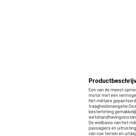
Productbeschrijv
Een van de meest opmerk
motor met een vermogen 
Het militaire gepantser
traagheidsnavigatie.Deze
bestemming gemakkelijk 
wetshandhavingsinstant
De wielbasis van het mi
passagiers en uitrusting.
van ruw terrein en uit