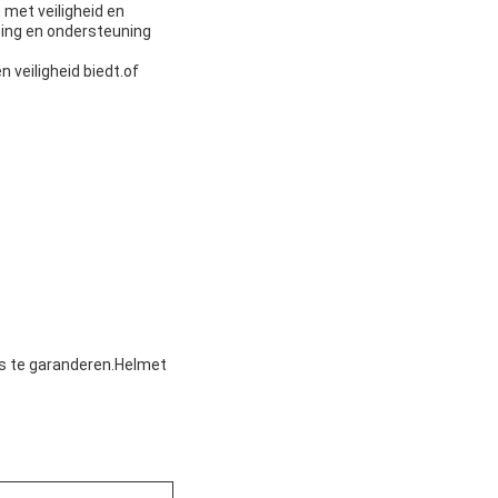
 met veiligheid en
ming en ondersteuning
 veiligheid biedt.of
s te garanderen.Helmet