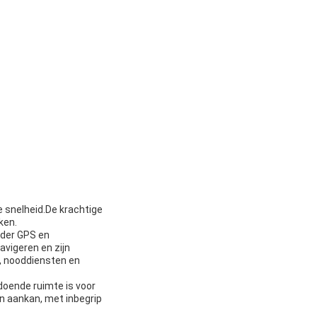
 snelheid.De krachtige
ken.
nder GPS en
avigeren en zijn
s, nooddiensten en
doende ruimte is voor
ein aankan, met inbegrip