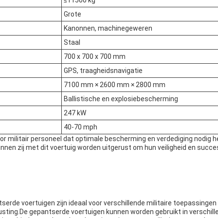
≤11500 kg
Grote
Kanonnen, machinegeweren
Staal
700 x 700 x 700 mm
GPS, traagheidsnavigatie
7100 mm × 2600 mm × 2800 mm
Ballistische en explosiebescherming
247 kW
40-70 mph
oor militair personeel dat optimale bescherming en verdediging nodig he
nen zij met dit voertuig worden uitgerust om hun veiligheid en succes
serde voertuigen zijn ideaal voor verschillende militaire toepassingen
usting.De gepantserde voertuigen kunnen worden gebruikt in verschill