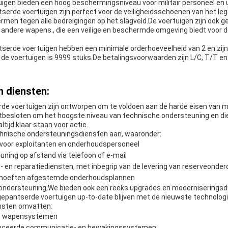
igen bieden een hoog beschermingsniveau voor militair personeel en u
serde voertuigen zijn perfect voor de veiligheidsschoenen van het le
men tegen alle bedreigingen op het slagveld.De voertuigen zijn ook g
en andere wapens., die een veilige en beschermde omgeving biedt voor
tserde voertuigen hebben een minimale orderhoeveelheid van 2 en zijn
 de voertuigen is 9999 stuks.De betalingsvoorwaarden zijn L/C, T/T en
 diensten:
rde voertuigen zijn ontworpen om te voldoen aan de harde eisen van m
stbesloten om het hoogste niveau van technische ondersteuning en d
ltijd klaar staan voor actie.
chnische ondersteuningsdiensten aan, waaronder:
e voor exploitanten en onderhoudspersoneel
ning op afstand via telefoon of e-mail
- en reparatiediensten, met inbegrip van de levering van reserveonder
ehoeften afgestemde onderhoudsplannen
ondersteuning,We bieden ook een reeks upgrades en moderniseringsd
 gepantserde voertuigen up-to-date blijven met de nieuwste technolog
nsten omvatten:
we wapensystemen
vanceerde communicatie- en bewakingssystemen