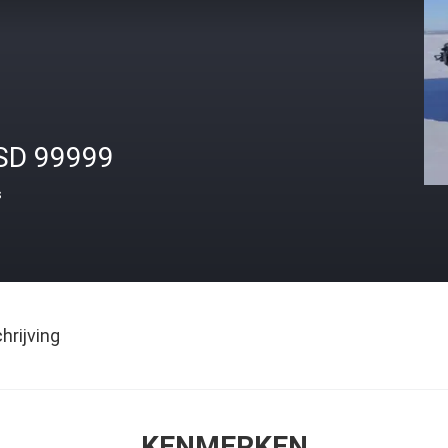
SD 99999
s
rijving
KENMERKEN