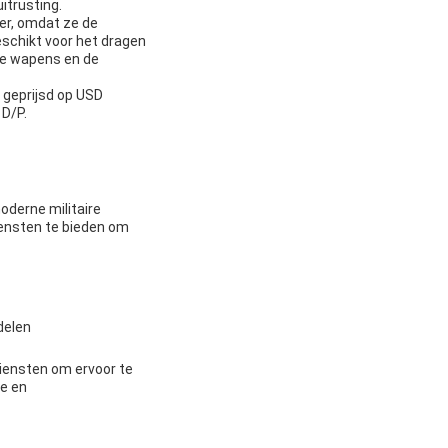
itrusting.
ger, omdat ze de
eschikt voor het dragen
 de wapens en de
 geprijsd op USD
 D/P.
oderne militaire
iensten te bieden om
delen
iensten om ervoor te
ie en