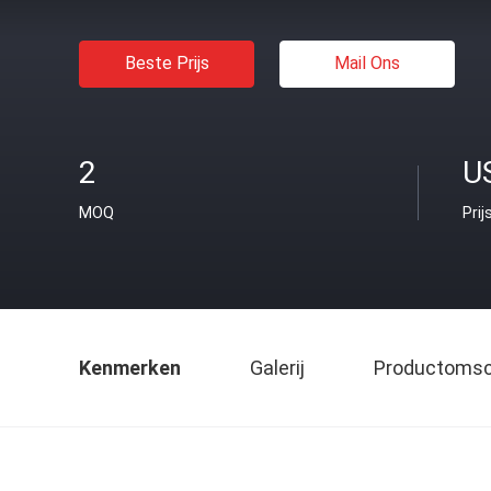
Beste Prijs
Mail Ons
2
U
MOQ
Prij
Kenmerken
Galerij
Productomsch