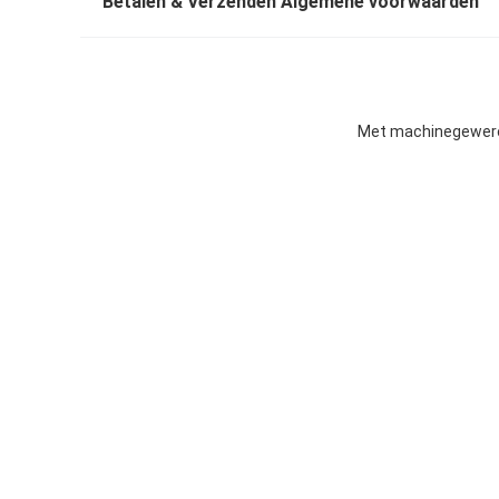
Betalen & Verzenden Algemene voorwaarden
Met machinegeweren