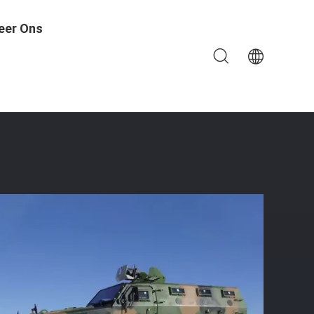
eer Ons
r Militaire Doeleinden 700*700*700 Mm