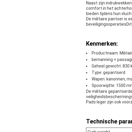
Naast zijn indrukwekken
comfort in het achterh
bieden tijdens hun vluch
De militaire pantser is 
beveiligingsoperatiesDit
Kenmerken:
Productnaam: Militai
bemanning + passagie
Geheel gewicht: 830 
Type: gepantserd
Wapen: kanonnen, m
Spoorwijdte: 1500 m
De militaire gepantserd
veiligheidsbescherming
Pads leger zijn ook voorz
Technische para