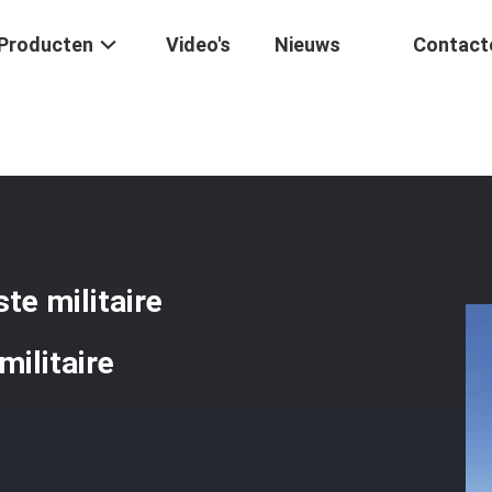
Producten
Video's
Nieuws
Contact
et Machinegeweren Uitgeruste Militaire Gepantserde Voertuigen Voo
te militaire
militaire