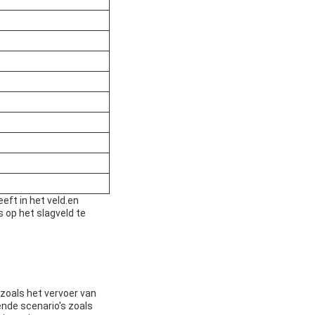
eft in het veld.en
 op het slagveld te
 zoals het vervoer van
ende scenario's zoals