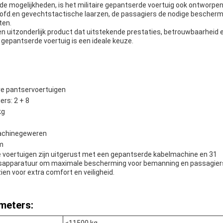
de mogelijkheden, is het militaire gepantserde voertuig ook ontworpen
oofd.en gevechtstactische laarzen, de passagiers de nodige bescher
ten.
een uitzonderlijk product dat uitstekende prestaties, betrouwbaarheid en
 gepantserde voertuig is een ideale keuze.
re pantservoertuigen
rs: 2 + 8
kg
achinegeweren
m
e voertuigen zijn uitgerust met een gepantserde kabelmachine en 31
sapparatuur om maximale bescherming voor bemanning en passagier
ien voor extra comfort en veiligheid.
meters: