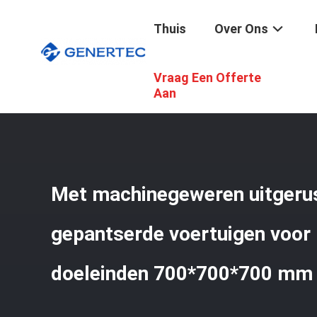
Thuis
Over Ons
Vraag Een Offerte
Thuis
/
Producten
/
Militaire Gepantserde Voertuigen
/
M
Aan
Met machinegeweren uitgerus
gepantserde voertuigen voor 
doeleinden 700*700*700 mm