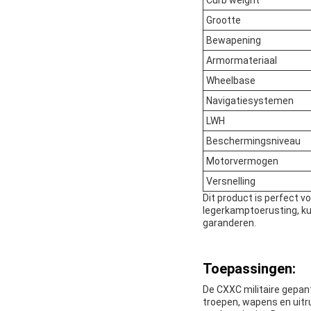
Curb weight
Grootte
Bewapening
Armormateriaal
Wheelbase
Navigatiesystemen
LWH
Beschermingsniveau
Motorvermogen
Versnelling
Dit product is perfect v
legerkamptoerusting, kun
garanderen.
Toepassingen:
De CXXC militaire gepant
troepen, wapens en uitr