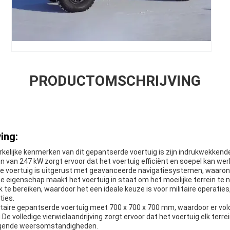
PRODUCTOMSCHRIJVING
ing:
elijke kenmerken van dit gepantserde voertuig is zijn indrukwekkende
van 247 kW zorgt ervoor dat het voertuig efficiënt en soepel kan wer
de voertuig is uitgerust met geavanceerde navigatiesystemen, waaro
 eigenschap maakt het voertuig in staat om het moeilijke terrein te n
te bereiken, waardoor het een ideale keuze is voor militaire operatie
ies.
litaire gepantserde voertuig meet 700 x 700 x 700 mm, waardoor er vol
De volledige vierwielaandrijving zorgt ervoor dat het voertuig elk terr
dagende weersomstandigheden.