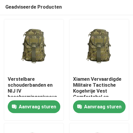
Geadviseerde Producten
Verstelbare
Xiamen Vervaardigde
schouderbanden en
Militaire Tactische
NIJ IV
Kogelvrije Vest
Thuis
beschermingsniveaus
Comfortabel en
Voetbal training vest
Monster Verstrekt
Aanvraag sturen
Aanvraag sturen
voor ultieme
Producten
prestaties
Video's