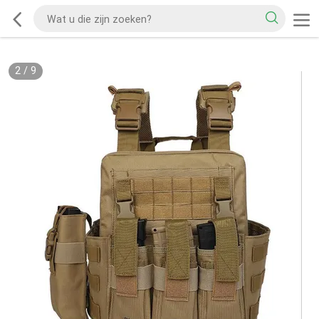
2
/
9