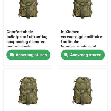
Over ons
Fabriekstocht
Comfortabele
In Xiamen
bulletproof uitrusting
vervaardigde militaire
aanpassing diensten
tactische
Kwaliteitscontrole
met minimale
kogelwerende vest
bestelhoeveelheid van
met verstelbare
Aanvraag sturen
Aanvraag sturen
1000pcs
schouderbanden en
Nieuws
NIJ 0101.06
certificering
Vraag een offerte
Militaire Tactische Slijtage
Militair tactisch kogelvrij vest