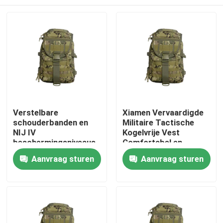
Verstelbare
Xiamen Vervaardigde
schouderbanden en
Militaire Tactische
NIJ IV
Kogelvrije Vest
beschermingsniveaus
Comfortabel en
Voetbal training vest
Monster Verstrekt
Thuis
Aanvraag sturen
Aanvraag sturen
voor ultieme
prestaties
Producten
Video's