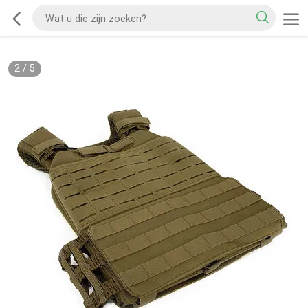
2
/
5