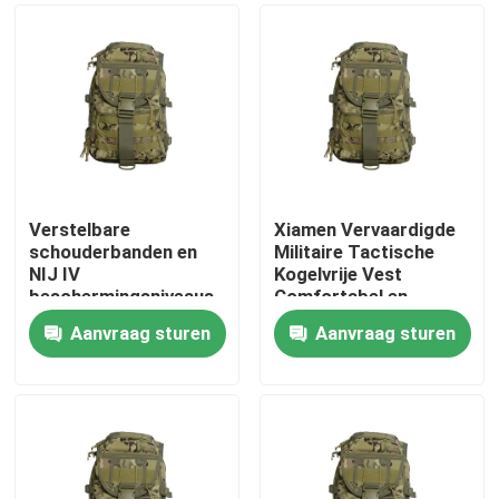
Verstelbare
Xiamen Vervaardigde
schouderbanden en
Militaire Tactische
NIJ IV
Kogelvrije Vest
beschermingsniveaus
Comfortabel en
Voetbal training vest
Monster Verstrekt
Aanvraag sturen
Aanvraag sturen
voor ultieme
Thuis
prestaties
Producten
Video's