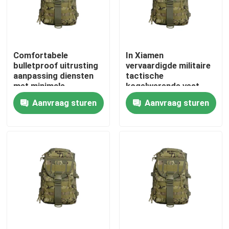
Over ons
Comfortabele
In Xiamen
Fabriekstocht
bulletproof uitrusting
vervaardigde militaire
aanpassing diensten
tactische
met minimale
kogelwerende vest
Kwaliteitscontrole
bestelhoeveelheid van
met verstelbare
Aanvraag sturen
Aanvraag sturen
1000pcs
schouderbanden en
NIJ 0101.06
Nieuws
certificering
Vraag een offerte
Militaire Tactische Slijtage
Militair tactisch kogelvrij vest