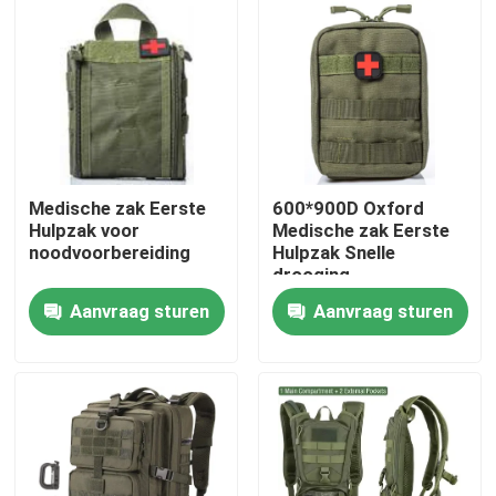
Over ons
Fabriekstocht
Kwaliteitscontrole
Medische zak Eerste
600*900D Oxford
Hulpzak voor
Medische zak Eerste
noodvoorbereiding
Hulpzak Snelle
Nieuws
drooging
Aanvraag sturen
Aanvraag sturen
Vraag een offerte
Militaire Tactische Slijtage
Militair tactisch kogelvrij vest