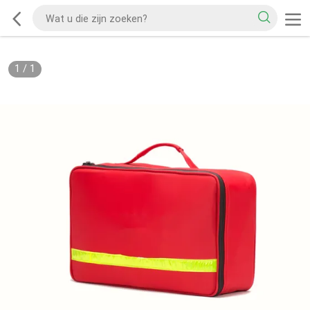
1
/
1