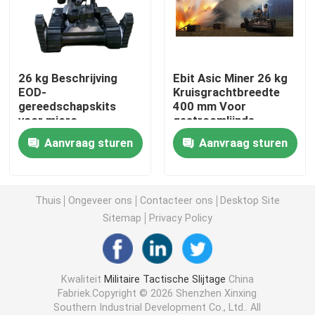
Tactische Ballistische Helm
26 kg Beschrijving
Ebit Asic Miner 26 kg
Militaire Ballistische Platen
EOD-
Kruisgrachtbreedte
gereedschapskits
400 mm Voor
voor micro-
gestroomlijnde
Kogelvrij Materiaal
verkenningsrobot
mijnbouwprocessen
Aanvraag sturen
Aanvraag sturen
Militaire Tactische Rugzak
Thuis
Ongeveer ons
Contacteer ons
Desktop Site
Tactisch Openluchttoestel
Sitemap
Privacy Policy
Gevechts Tactische Laarzen
Kwaliteit
Militaire Tactische Slijtage
China
Fabriek.Copyright © 2026 Shenzhen Xinxing
Gevechts Tactisch Vest
Southern Industrial Development Co., Ltd.. All