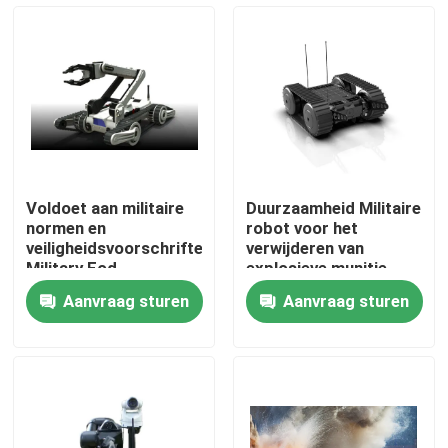
Over ons
Fabriekstocht
Kwaliteitscontrole
Voldoet aan militaire
Duurzaamheid Militaire
normen en
robot voor het
Nieuws
veiligheidsvoorschriften
verwijderen van
Military Eod
explosieve munitie
Equipment Detection
ontworpen om
Aanvraag sturen
Aanvraag sturen
Capabilities
extreme
Vraag een offerte
omstandigheden te
weerstaan
Militaire Tactische Slijtage
Militair tactisch kogelvrij vest