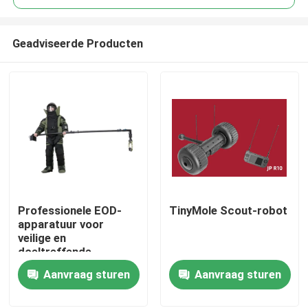
Geadviseerde Producten
Professionele EOD-
TinyMole Scout-robot
Thuis
apparatuur voor
veilige en
doeltreffende
Producten
bomverwijderingsdiensten
Aanvraag sturen
Aanvraag sturen
Video's