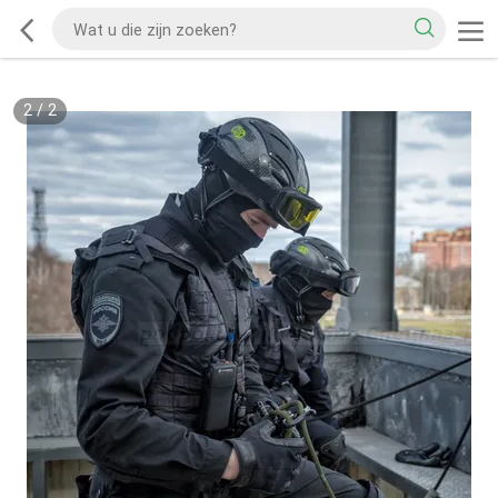
2
/
2