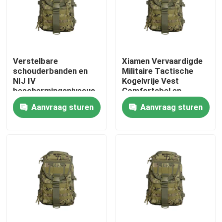
Verstelbare
Xiamen Vervaardigde
schouderbanden en
Militaire Tactische
NIJ IV
Kogelvrije Vest
beschermingsniveaus
Comfortabel en
Voetbal training vest
Monster Verstrekt
Aanvraag sturen
Aanvraag sturen
voor ultieme
prestaties
Thuis
Producten
Video's