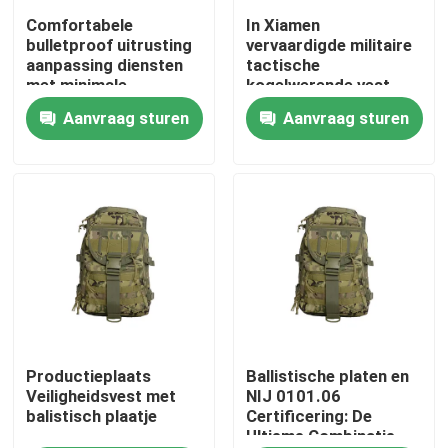
Comfortabele
In Xiamen
bulletproof uitrusting
vervaardigde militaire
Over ons
aanpassing diensten
tactische
met minimale
kogelwerende vest
bestelhoeveelheid van
met verstelbare
Aanvraag sturen
Aanvraag sturen
Fabriekstocht
1000pcs
schouderbanden en
NIJ 0101.06
certificering
Kwaliteitscontrole
Nieuws
Vraag een offerte
Militaire Tactische Slijtage
Productieplaats
Ballistische platen en
Veiligheidsvest met
NIJ 0101.06
balistisch plaatje
Certificering: De
Ultieme Combinatie
Militair tactisch kogelvrij vest