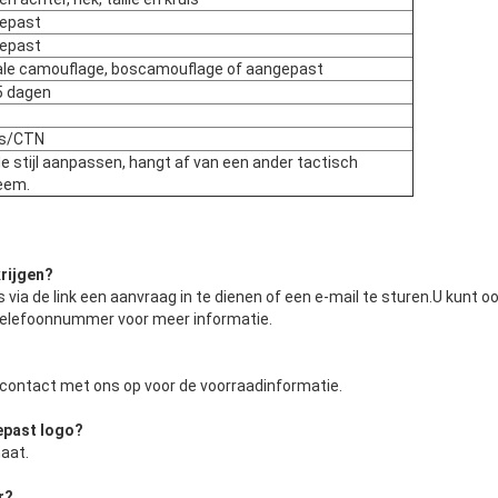
epast
epast
tale camouflage, boscamouflage of aangepast
5 dagen
ks/CTN
e stijl aanpassen, hangt af van een ander tactisch
eem.
rijgen
?
 via de link een aanvraag in te dienen of een e-mail te sturen.U kunt o
elefoonnummer voor meer informatie.
contact met ons op voor de voorraadinformatie.
epast logo
?
aat.
r
?