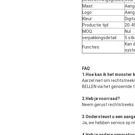
Maat:
Aang
Logo:
Aang
Kleur:
Digi
Productie tijd:
20-4
MOQ:
Nul
verpakkingsdetail:
5 st
Kan d
Functies:
syst
FAQ
1.
Hoe kan ik het monster k
Aarzel niet om rechtstreeks
BELLEN via het genoemde t
2.
Heb je voorraad
?
Neem gerust rechtstreeks 
3.
Ondersteunt u een aang
Ja, we hebben service op m
4.
Heb je andere apparatuu