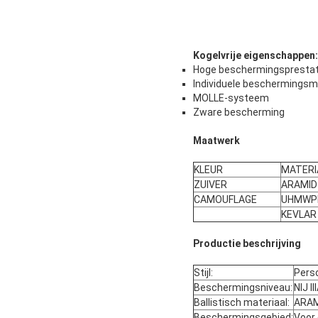
Kogelvrije eigenschappen:
Hoge beschermingsprestat
Individuele beschermingsm
MOLLE-systeem
Zware bescherming
Maatwerk
KLEUR
MATERI
ZUIVER
ARAMID
CAMOUFLAGE
UHMWP
KEVLAR
Productie beschrijving
Stijl:
Perso
Beschermingsniveau:
NIJ II
Ballistisch materiaal:
ARAM
Beschermingsgebied:
Voor 