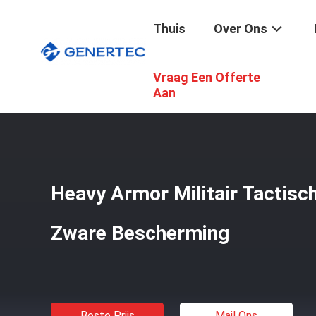
Thuis
Over Ons
Vraag Een Offerte
Thuis
/
Producten
/
Militair Tactisch Kogelvrij Vest
/
Hea
Aan
Heavy Armor Militair Tactisch
Zware Bescherming
Beste Prijs
Mail Ons