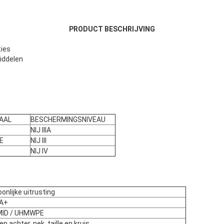
PRODUCT BESCHRIJVING
ies
iddelen
AAL
BESCHERMINGSNIVEAU
NIJ IIIA
E
NIJ III
NIJ IV
onlijke uitrusting
IA+
ID / UHMWPE
en achter, nek, taille en kruis