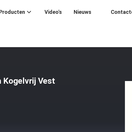
Producten
Video's
Nieuws
Contact
vy Armor Militair Tactisch Kogelvrij Vest Zware Bescherming
 Kogelvrij Vest