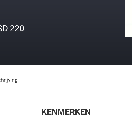
SD 220
s
rijving
KENMERKEN