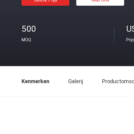
500
U
MOQ
Prij
Kenmerken
Galerij
Productomsch