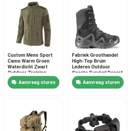
Over ons
Fabriekstocht
Kwaliteitscontrole
Custom Mens Sport
Fabriek Groothandel
Camo Warm Groen
High-Top Bruin
Waterdicht Zwart
Lederen Outdoor
Nieuws
Outdoor Training
Sports Survival Desert
Softshell Polar Fleece
Safety Tactische
Aanvraag sturen
Aanvraag sturen
Marine Winter Tactical
Combat Boots
Jackets
Vraag een offerte
Militaire Tactische Slijtage
Militair tactisch kogelvrij vest