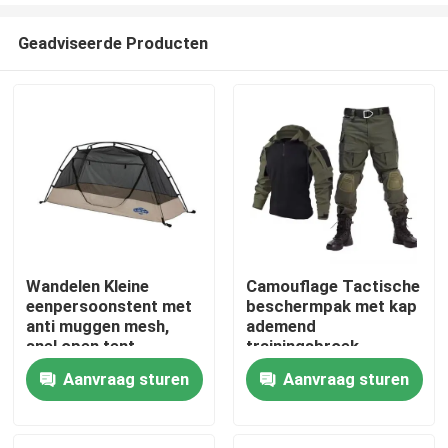
Geadviseerde Producten
Wandelen Kleine
Camouflage Tactische
eenpersoonstent met
beschermpak met kap
Thuis
anti muggen mesh,
ademend
snel open tent
trainingsbroek
overhemd en broek
Aanvraag sturen
Aanvraag sturen
Producten
Video's