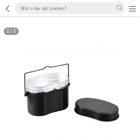
2
/
2