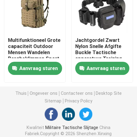
Tactische Ballistische Helm
Militaire Ballistische Platen
Multifunktioneel Grote
Jachtgordel Zwart
capaciteit Outdoor
Nylon Snelle Afgifte
Mensen Wandelen
Buckle Tactische
Kogelvrij Materiaal
Bergbeklimmen Sport
apparatuur Training
Reizen Kamperen
Molle Holster
Aanvraag sturen
Aanvraag sturen
Rucksack Tactische
Tactische Gordel
Militaire Tactische Rugzak
aanval Rucksack
Mannen
Tactisch Openluchttoestel
Thuis
Ongeveer ons
Contacteer ons
Desktop Site
Sitemap
Privacy Policy
Gevechts Tactische Laarzen
Kwaliteit
Militaire Tactische Slijtage
China
Gevechts Tactisch Vest
Fabriek.Copyright © 2026 Shenzhen Xinxing