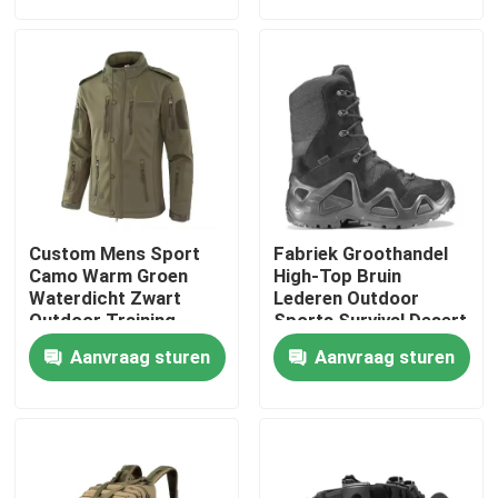
Over ons
Fabriekstocht
Kwaliteitscontrole
Custom Mens Sport
Fabriek Groothandel
Nieuws
Camo Warm Groen
High-Top Bruin
Waterdicht Zwart
Lederen Outdoor
Outdoor Training
Sports Survival Desert
Softshell Polar Fleece
Safety Tactische
Vraag een offerte
Aanvraag sturen
Aanvraag sturen
Marine Winter Tactical
Combat Boots
Jackets
Militaire Tactische Slijtage
Militair tactisch kogelvrij vest