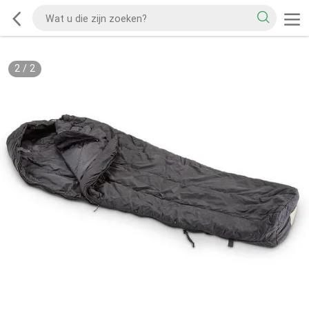
2
/
2