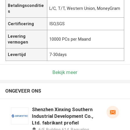
Betalingsconditie
L/C, T/T, Western Union, MoneyGram
s
Certificering
ISO,SGS
Levering
10000 PCs per Maand
vermogen
Levertijd
7-30days
Bekijk meer
ONGEVEER ONS
Shenzhen Xinxing Southern
Industrial Development Co.,
Ltd. fabrikant profiel
6/F, Building 614, Bagualing