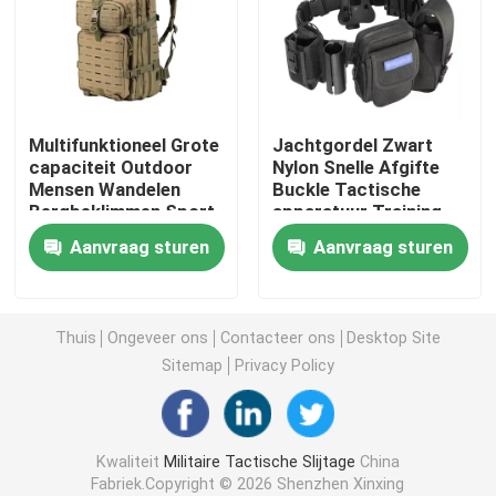
Tactische Ballistische Helm
Militaire Ballistische Platen
Multifunktioneel Grote
Jachtgordel Zwart
capaciteit Outdoor
Nylon Snelle Afgifte
Mensen Wandelen
Buckle Tactische
Kogelvrij Materiaal
Bergbeklimmen Sport
apparatuur Training
Reizen Kamperen
Molle Holster
Aanvraag sturen
Aanvraag sturen
Rucksack Tactische
Tactische Gordel
Militaire Tactische Rugzak
aanval Rucksack
Mannen
Tactisch Openluchttoestel
Thuis
Ongeveer ons
Contacteer ons
Desktop Site
Sitemap
Privacy Policy
Gevechts Tactische Laarzen
Kwaliteit
Militaire Tactische Slijtage
China
Gevechts Tactisch Vest
Fabriek.Copyright © 2026 Shenzhen Xinxing