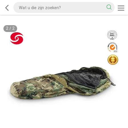
2
/
2