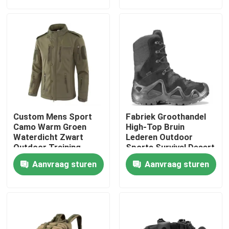
Over ons
Fabriekstocht
Kwaliteitscontrole
Custom Mens Sport
Fabriek Groothandel
Nieuws
Camo Warm Groen
High-Top Bruin
Waterdicht Zwart
Lederen Outdoor
Outdoor Training
Sports Survival Desert
Softshell Polar Fleece
Safety Tactische
Vraag een offerte
Aanvraag sturen
Aanvraag sturen
Marine Winter Tactical
Combat Boots
Jackets
Militaire Tactische Slijtage
Militair tactisch kogelvrij vest