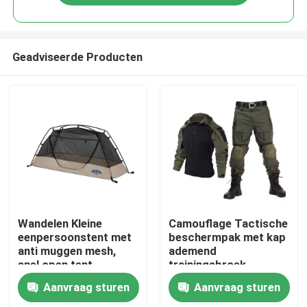
Geadviseerde Producten
Thuis
Wandelen Kleine
Camouflage Tactische
eenpersoonstent met
beschermpak met kap
anti muggen mesh,
ademend
Producten
snel open tent
trainingsbroek
overhemd en broek
Aanvraag sturen
Aanvraag sturen
Video's