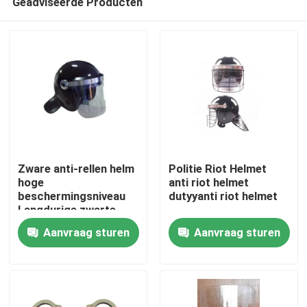
Geadviseerde Producten
Zware anti-rellen helm
Politie Riot Helmet
hoge
anti riot helmet
beschermingsniveau
dutyyanti riot helmet
Langdurige zwarte
Thuis
kleur
Aanvraag sturen
Aanvraag sturen
Producten
Video's