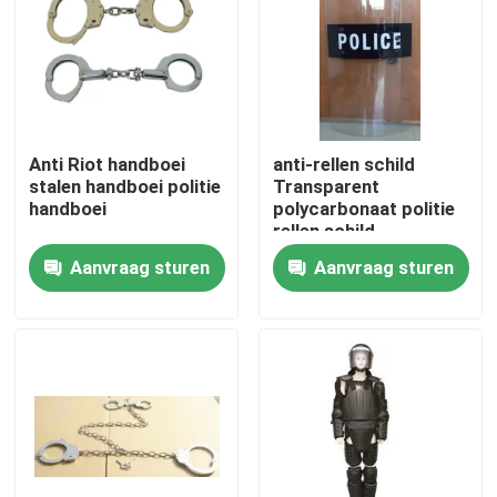
Over ons
Fabriekstocht
Anti Riot handboei
anti-rellen schild
stalen handboei politie
Transparent
Kwaliteitscontrole
handboei
polycarbonaat politie
rellen schild
Aanvraag sturen
Aanvraag sturen
Nieuws
Vraag een offerte
Militaire Tactische Slijtage
Militair tactisch kogelvrij vest