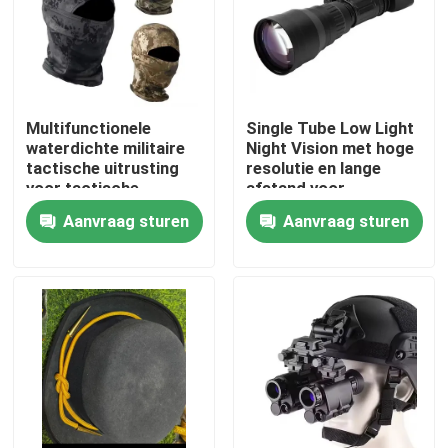
Over ons
Fabriekstocht
Multifunctionele
Single Tube Low Light
waterdichte militaire
Night Vision met hoge
tactische uitrusting
resolutie en lange
Kwaliteitscontrole
voor tactische
afstand voor
training
buitentraining
Aanvraag sturen
Aanvraag sturen
Nieuws
Vraag een offerte
Militaire Tactische Slijtage
Militair tactisch kogelvrij vest