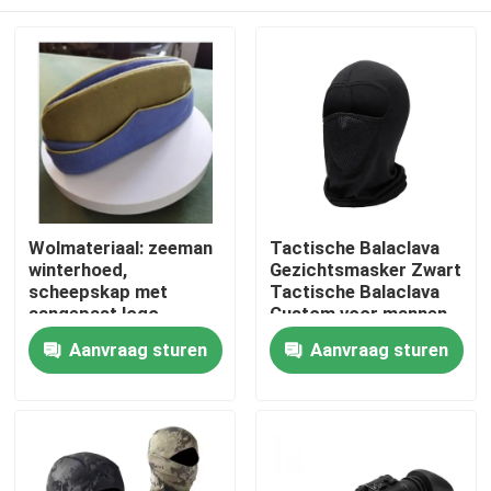
Wolmateriaal: zeeman
Tactische Balaclava
winterhoed,
Gezichtsmasker Zwart
scheepskap met
Tactische Balaclava
aangepast logo
Custom voor mannen
Outdoor reissport
Thuis
Aanvraag sturen
Aanvraag sturen
Producten
Video's