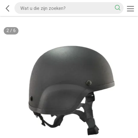
2
/
6