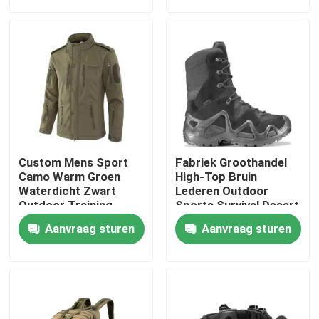
Over ons
Fabriekstocht
Kwaliteitscontrole
Custom Mens Sport
Fabriek Groothandel
Nieuws
Camo Warm Groen
High-Top Bruin
Waterdicht Zwart
Lederen Outdoor
Outdoor Training
Sports Survival Desert
Softshell Polar Fleece
Safety Tactische
Vraag een offerte
Aanvraag sturen
Aanvraag sturen
Marine Winter Tactical
Combat Boots
Jackets
Militaire Tactische Slijtage
Militair tactisch kogelvrij vest