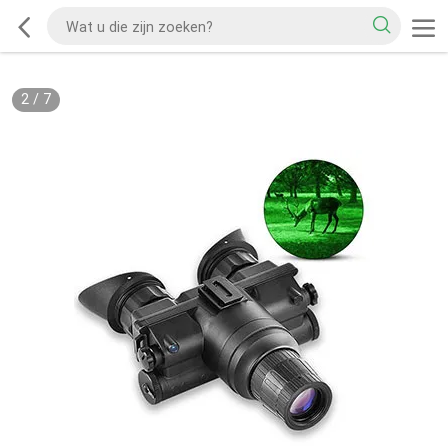
2
/
7