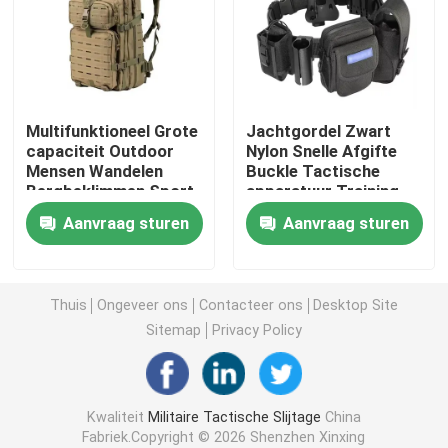
Tactische Ballistische Helm
Militaire Ballistische Platen
Multifunktioneel Grote
Jachtgordel Zwart
capaciteit Outdoor
Nylon Snelle Afgifte
Mensen Wandelen
Buckle Tactische
Kogelvrij Materiaal
Bergbeklimmen Sport
apparatuur Training
Reizen Kamperen
Molle Holster
Aanvraag sturen
Aanvraag sturen
Rucksack Tactische
Tactische Gordel
Militaire Tactische Rugzak
aanval Rucksack
Mannen
Tactisch Openluchttoestel
Thuis
Ongeveer ons
Contacteer ons
Desktop Site
Sitemap
Privacy Policy
Gevechts Tactische Laarzen
Kwaliteit
Militaire Tactische Slijtage
China
Gevechts Tactisch Vest
Fabriek.Copyright © 2026 Shenzhen Xinxing