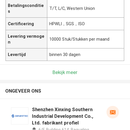
Betalingsconditie
T/T, L/C, Western Union
s
Certificering
HPWLI，SGS，ISO
Levering vermoge
10000 Stuk/Stukken per maand
n
Levertijd
binnen 30 dagen
Bekijk meer
ONGEVEER ONS
Shenzhen Xinxing Southern
Industrial Development Co.,
Ltd. fabrikant profiel
6/F, Building 614, Bagualing