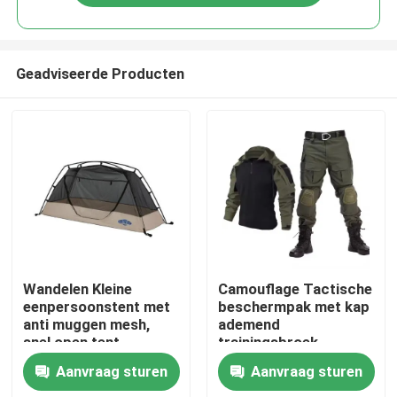
Geadviseerde Producten
Thuis
Wandelen Kleine
Camouflage Tactische
eenpersoonstent met
beschermpak met kap
anti muggen mesh,
ademend
Producten
snel open tent
trainingsbroek
overhemd en broek
Aanvraag sturen
Aanvraag sturen
Video's